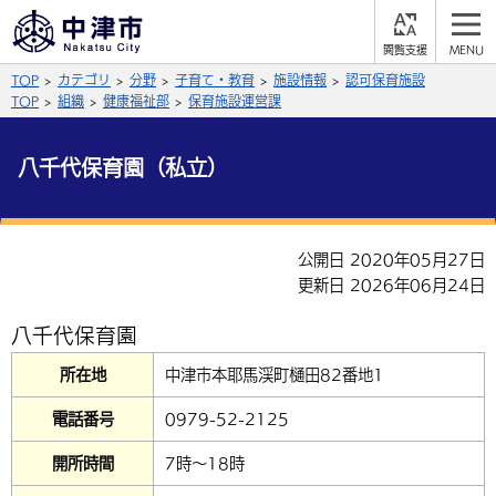
閲
M
覧
E
サイト内検索
文字の大きさ
TOP
カテゴリ
分野
子育て・教育
施設情報
認可保育施設
支
N
援
U
TOP
組織
健康福祉部
保育施設運営課
拡大
標準
縮小
八千代保育園（私立）
背景色
公式SNS
黒
青
白
Facebook
X (Twitter)
YouTube
公開日 2020年05月27日
やさしい日本語
更新日 2026年06月24日
総合メニュー
ふりがなをつける
八千代保育園
くらしの情報
所在地
中津市本耶馬渓町樋田82番地1
届出・登録・証明
保険・年金
事業者の方へ
よみあげる
電話番号
0979-52-2125
福祉・介護
健康・予防
入札・契約
産業・雇用
子育て・教育
言語を選択
開所時間
7時～18時
税金
住宅・インフラ
農林水産業
税金
施設情報
子どもを預ける
観光・移住
英語（English）
中国語（簡体字）