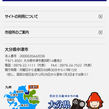
体育施設
予約状況
ご意見・ご要望
妊娠・出産
子育て・教育
市役所で働く
公共交通時刻表
サイトの利用について
成人・仕事
結婚・離婚
ごみカレンダー
施設マップ
住まい・引越
ごみ・環境
このサイトについて
個人情報の取扱い
市役所のご案内
健康・医療
障がい・福祉
ウェブアクセシビリティ
リンク・著作権
庁舎地図
組織案内
サイトマップ
大分県中津市
高齢・介護
死亡・相続
中津市へのアクセス
法人番号 2000020442038
〒871-8501 大分県中津市豊田町14番地3
電話：0979-22-1111（代表）
FAX：0979-24-7522（代表）
開庁時間：月曜日から金曜日の8時30分から17時15分
（但し、国民の祝日及び12月29日から翌年1月3日までは除く）