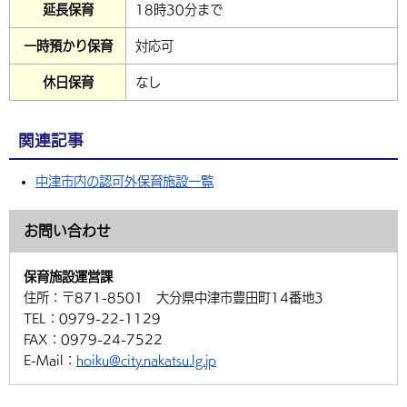
延長保育
18時30分まで
環境・衛生
生涯学習・スポーツ・人権
都市整備
手当・助成
健康・医療
観光なび
スポットを探す
市政情報
中国語（繁体字）
韓国語（한국어）
一時預かり保育
対応可
選挙
外国人の方向け情報
相談・支援・情報
計画・施策
遊ぶ・体験する
グルメ・食べる
中津市について
市役所の紹介
休日保育
なし
組織案内
買う・おみやげ
四季のイベント・祭り
地方創生・地域活性化
広報・広聴
関連記事
移住・定住
行政・計画
中津市内の認可外保育施設一覧
お問い合わせ
保育施設運営課
住所：
〒871-8501 大分県中津市豊田町14番地3
TEL：
0979-22-1129
FAX：
0979-24-7522
E-Mail：
hoiku@city.nakatsu.lg.jp