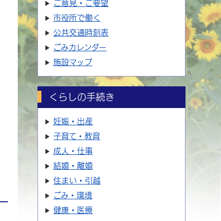
ご意見・ご要望
市役所で働く
公共交通時刻表
ごみカレンダー
施設マップ
くらしの手続き
妊娠・出産
子育て・教育
成人・仕事
結婚・離婚
住まい・引越
ごみ・環境
健康・医療