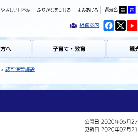
背景色
黒
青
やさしい日本語
ふりがなをつける
よみあげる
組織案内
の方へ
子育て・教育
観
認可保育施設
公開日 2020年05月2
更新日 2020年07月2