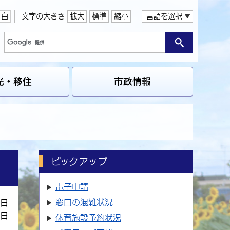
白
文字の大きさ
拡大
標準
縮小
言語を選択
光・移住
市政情報
ピックアップ
電子申請
窓口の
混雑状況
7日
1日
体育施設
予約状況