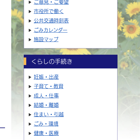
ご意見・ご要望
市役所で働く
公共交通時刻表
ごみカレンダー
施設マップ
くらしの手続き
妊娠・出産
子育て・教育
成人・仕事
結婚・離婚
住まい・引越
ごみ・環境
健康・医療