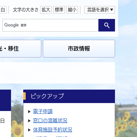
白
文字の大きさ
拡大
標準
縮小
言語を選択
光・移住
市政情報
ピックアップ
電子申請
窓口の
混雑状況
4日
体育施設
予約状況