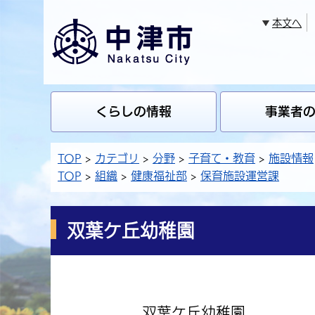
本文へ
くらしの情報
事業者
TOP
カテゴリ
分野
子育て・教育
施設情報
TOP
組織
健康福祉部
保育施設運営課
双葉ケ丘幼稚園
双葉ケ丘幼稚園