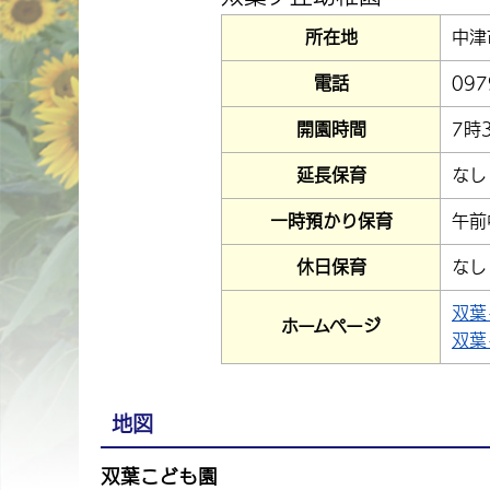
所在地
中津
電話
097
開園時間
7時
延長保育
なし
一時預かり保育
午前
休日保育
なし
双葉
ホームページ
双葉
地図
双葉こども園