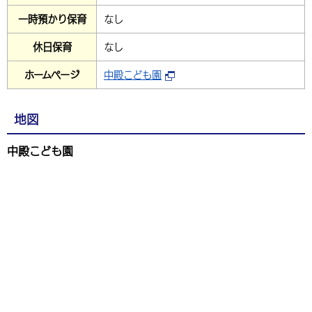
環境・衛生
生涯学習・スポーツ・人権
都市整備
手当・助成
一時預かり保育
なし
健康・医療
観光なび
スポットを探す
市政情報
中国語（繁体字）
韓国語（한국어）
選挙
外国人の方向け情報
休日保育
なし
相談・支援・情報
計画・施策
遊ぶ・体験する
グルメ・食べる
中津市について
市役所の紹介
組織案内
ホームページ
中殿こども園
買う・おみやげ
四季のイベント・祭り
地方創生・地域活性化
広報・広聴
移住・定住
行政・計画
地図
中殿こども園