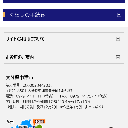
電子申請
窓口の
混雑状況
くらしの手続き
体育施設
予約状況
ご意見・ご要望
妊娠・出産
子育て・教育
市役所で働く
公共交通時刻表
サイトの利用について
成人・仕事
結婚・離婚
ごみカレンダー
施設マップ
住まい・引越
ごみ・環境
このサイトについて
個人情報の取扱い
市役所のご案内
健康・医療
障がい・福祉
ウェブアクセシビリティ
リンク・著作権
庁舎地図
組織案内
サイトマップ
大分県中津市
高齢・介護
死亡・相続
中津市へのアクセス
法人番号 2000020442038
〒871-8501 大分県中津市豊田町14番地3
電話：0979-22-1111（代表）
FAX：0979-24-7522（代表）
開庁時間：月曜日から金曜日の8時30分から17時15分
（但し、国民の祝日及び12月29日から翌年1月3日までは除く）