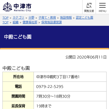
閲
M
覧
E
サイト内検索
文字の大きさ
TOP
カテゴリ
分野
子育て・教育
施設情報
認定こども園
支
N
援
U
TOP
組織
健康福祉部
保育施設運営課
拡大
標準
縮小
中殿こども園
背景色
公式SNS
黒
青
白
Facebook
X (Twitter)
YouTube
公開日 2020年06月11日
やさしい日本語
総合メニュー
中殿こども園
ふりがなをつける
くらしの情報
所在地
中津市中殿町3丁目17番地1
届出・登録・証明
保険・年金
事業者の方へ
電話
0979-22-5295
よみあげる
福祉・介護
健康・予防
入札・契約
産業・雇用
子育て・教育
開園時間
7時30分～18時30分
言語を選択
税金
住宅・インフラ
農林水産業
税金
施設情報
子どもを預ける
観光・移住
延長保育
19時まで
英語（English）
中国語（簡体字）