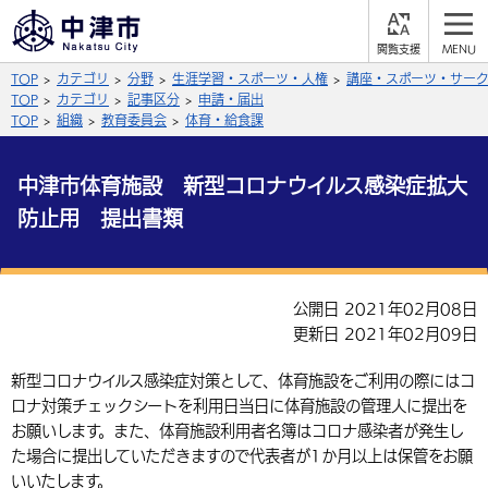
閲
M
覧
E
サイト内検索
文字の大きさ
TOP
カテゴリ
分野
生涯学習・スポーツ・人権
講座・スポーツ・サーク
支
N
援
U
TOP
カテゴリ
記事区分
申請・届出
拡大
標準
縮小
TOP
組織
教育委員会
体育・給食課
背景色
公式SNS
中津市体育施設 新型コロナウイルス感染症拡大
黒
青
白
防止用 提出書類
Facebook
X (Twitter)
YouTube
やさしい日本語
総合メニュー
公開日 2021年02月08日
ふりがなをつける
くらしの情報
更新日 2021年02月09日
届出・登録・証明
保険・年金
事業者の方へ
新型コロナウイルス感染症対策として、体育施設をご利用の際にはコ
よみあげる
ロナ対策チェックシートを利用日当日に体育施設の管理人に提出を
福祉・介護
健康・予防
入札・契約
産業・雇用
子育て・教育
お願いします。また、体育施設利用者名簿はコロナ感染者が発生し
言語を選択
た場合に提出していただきますので代表者が1か月以上は保管をお願
税金
住宅・インフラ
農林水産業
税金
施設情報
子どもを預ける
観光・移住
英語（English）
中国語（簡体字）
いいたします。