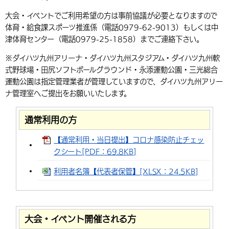
環境・衛生
生涯学習・スポーツ・人権
都市整備
手当・助成
健康・医療
観光なび
スポットを探す
大会・イベントでご利用希望の方は事前協議が必要となりますので
市政情報
中国語（繁体字）
韓国語（한국어）
体育・給食課スポーツ推進係（電話0979-62-9013）もしくは中
選挙
外国人の方向け情報
相談・支援・情報
計画・施策
遊ぶ・体験する
グルメ・食べる
中津市について
市役所の紹介
津体育センター（電話0979-25-1858）までご連絡下さい。
組織案内
買う・おみやげ
四季のイベント・祭り
※ダイハツ九州アリーナ・ダイハツ九州スタジアム・ダイハツ九州軟
地方創生・地域活性化
広報・広聴
式野球場・田尻ソフトボールグラウンド・永添運動公園・三光総合
移住・定住
行政・計画
運動公園は指定管理業者が管理していますので、ダイハツ九州アリー
ナ管理室へご提出をお願いいたします。
通常利用の方
【通常利用・当日提出】コロナ感染防止チェッ
クシート[PDF：69.8KB]
利用者名簿【代表者保管】[XLSX：24.5KB]
大会・イベント開催される方