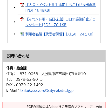
【大会・イベント用】事前打ち合わせ提出資料
[PDF：849KB]
【イベント用・当日提出】コロナ感染防止チェ
ックシート[PDF：70.1KB]
利用者名簿【代表者保管】[XLSX：24.5KB]
お問い合わせ
体育・給食課
住所：
〒871-0058 大分県中津市豊田町9番地10
TEL：
0979-62-9013
FAX：
0979-22-1492
E-Mail：
taiikukyuusyoku@city.nakatsu.lg.jp
PDFの閲覧にはAdobe社の無償のソフトウェア「Ado