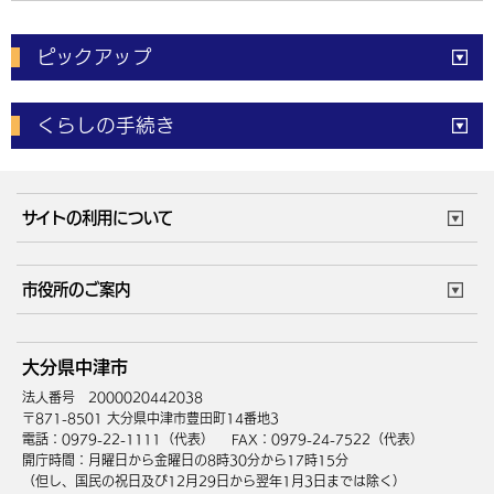
ピックアップ
電子申請
窓口の
混雑状況
くらしの手続き
体育施設
予約状況
ご意見・ご要望
妊娠・出産
子育て・教育
市役所で働く
公共交通時刻表
サイトの利用について
成人・仕事
結婚・離婚
ごみカレンダー
施設マップ
住まい・引越
ごみ・環境
このサイトについて
個人情報の取扱い
市役所のご案内
健康・医療
障がい・福祉
ウェブアクセシビリティ
リンク・著作権
庁舎地図
組織案内
サイトマップ
大分県中津市
高齢・介護
死亡・相続
中津市へのアクセス
法人番号 2000020442038
〒871-8501 大分県中津市豊田町14番地3
電話：0979-22-1111（代表）
FAX：0979-24-7522（代表）
開庁時間：月曜日から金曜日の8時30分から17時15分
（但し、国民の祝日及び12月29日から翌年1月3日までは除く）