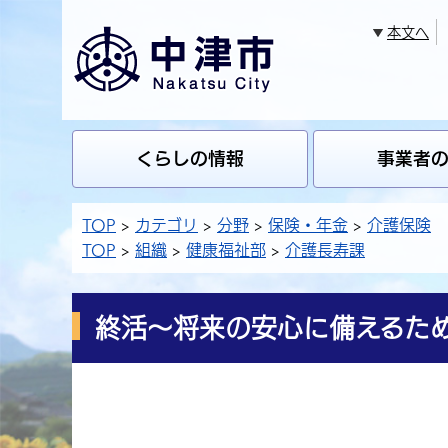
本文へ
くらしの情報
事業者
TOP
カテゴリ
分野
保険・年金
介護保険
TOP
組織
健康福祉部
介護長寿課
終活～将来の安心に備えるた