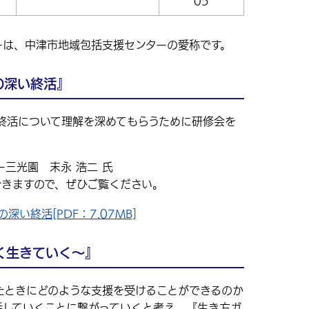
。
05
ーは、中津市地域包括支援センターの愛称です。
の深い終活』
終活について理解を深めてもらうために研修会を
三光園 末永 浩二 氏
できますので、ぜひご覧ください。
い終活[PDF：7.07MB]
く生きていく～』
たときにどのような支援を受けることができるのか
活していくことに繋がっていくと考え、『生き方ガ