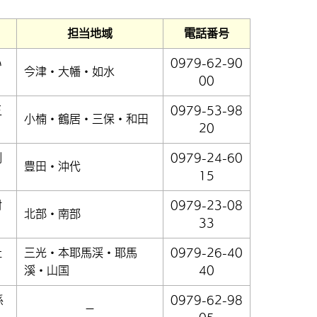
担当地域
電話番号
い
0979-62-90
今津・大幡・如水
00
三
0979-53-98
小楠・鶴居・三保・和田
20
創
0979-24-60
豊田・沖代
15
村
0979-23-08
北部・南部
33
社
三光・本耶馬渓・耶馬
0979-26-40
溪・山国
40
係
0979-62-98
－