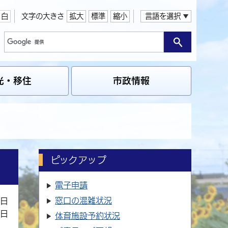
白
文字の大きさ
拡大
標準
縮小
言語を選択
光・移住
市政情報
ピックアップ
電子申請
窓口の
混雑状況
1日
8日
体育施設
予約状況