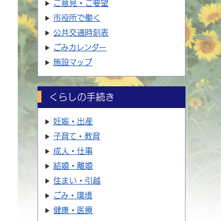
ご意見・ご要望
市役所で働く
公共交通時刻表
ごみカレンダー
施設マップ
くらしの手続き
妊娠・出産
子育て・教育
成人・仕事
結婚・離婚
住まい・引越
ごみ・環境
健康・医療