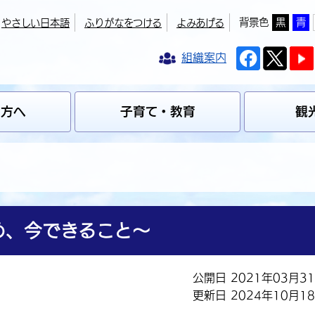
背景色
黒
青
やさしい日本語
ふりがなをつける
よみあげる
組織案内
の方へ
子育て・教育
観
め、今できること～
公開日 2021年03月3
更新日 2024年10月1