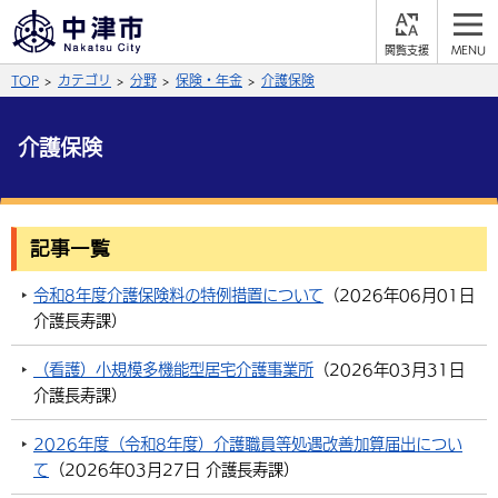
閲
M
覧
E
サイト内検索
文字の大きさ
TOP
カテゴリ
分野
保険・年金
介護保険
支
N
援
U
拡大
標準
縮小
介護保険
背景色
公式SNS
黒
青
白
Facebook
X (Twitter)
YouTube
記事一覧
やさしい日本語
総合メニュー
令和8年度介護保険料の特例措置について
（
2026年06月01日
介護長寿課
）
ふりがなをつける
くらしの情報
（看護）小規模多機能型居宅介護事業所
（
2026年03月31日
届出・登録・証明
保険・年金
事業者の方へ
介護長寿課
）
よみあげる
福祉・介護
健康・予防
入札・契約
産業・雇用
子育て・教育
2026年度（令和8年度）介護職員等処遇改善加算届出につい
言語を選択
て
（
2026年03月27日
介護長寿課
）
税金
住宅・インフラ
農林水産業
税金
施設情報
子どもを預ける
観光・移住
英語（English）
中国語（簡体字）