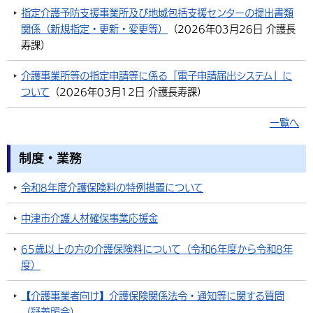
指定介護予防支援事業所及び地域包括支援センターの提出書類
環境・衛生
生涯学習・スポーツ・人権
都市整備
手当・助成
健康・医療
観光なび
スポットを探す
市政情報
中国語（繁体字）
韓国語（한국어）
関係（新規指定・更新・変更等）
（
2026年03月26日
介護長
寿課
）
選挙
外国人の方向け情報
相談・支援・情報
計画・施策
遊ぶ・体験する
グルメ・食べる
中津市について
市役所の紹介
組織案内
介護事業所等の指定申請等に係る「電子申請届出システム」に
買う・おみやげ
四季のイベント・祭り
地方創生・地域活性化
広報・広聴
ついて
（
2026年03月12日
介護長寿課
）
移住・定住
行政・計画
一覧へ
制度・業務
令和8年度介護保険料の特例措置について
中津市介護人材確保事業応援金
65歳以上の方の介護保険料について（令和6年度から令和8年
度）
【介護事業者向け】介護保険関係法令・通知等に関する質問
（疑義照会）