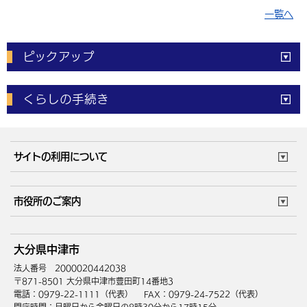
一覧へ
ピックアップ
電子申請
窓口の
混雑状況
くらしの手続き
体育施設
予約状況
ご意見・ご要望
妊娠・出産
子育て・教育
市役所で働く
公共交通時刻表
サイトの利用について
成人・仕事
結婚・離婚
ごみカレンダー
施設マップ
住まい・引越
ごみ・環境
このサイトについて
個人情報の取扱い
市役所のご案内
健康・医療
障がい・福祉
ウェブアクセシビリティ
リンク・著作権
庁舎地図
組織案内
サイトマップ
大分県中津市
高齢・介護
死亡・相続
中津市へのアクセス
法人番号 2000020442038
〒871-8501 大分県中津市豊田町14番地3
電話：0979-22-1111（代表）
FAX：0979-24-7522（代表）
開庁時間：月曜日から金曜日の8時30分から17時15分