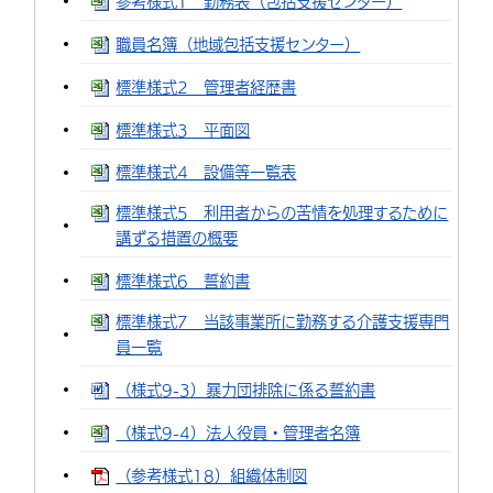
参考様式1 勤務表（包括支援センター）
職員名簿（地域包括支援センター）
標準様式2 管理者経歴書
標準様式3 平面図
標準様式4 設備等一覧表
標準様式5 利用者からの苦情を処理するために
講ずる措置の概要
標準様式6 誓約書
標準様式7 当該事業所に勤務する介護支援専門
員一覧
（様式9-3）暴力団排除に係る誓約書
（様式9-4）法人役員・管理者名簿
（参考様式18）組織体制図