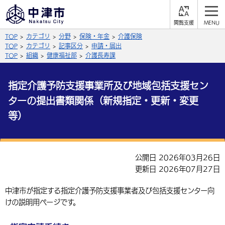
閲
M
覧
E
サイト内検索
文字の大きさ
TOP
カテゴリ
分野
保険・年金
介護保険
支
N
援
U
TOP
カテゴリ
記事区分
申請・届出
拡大
標準
縮小
TOP
組織
健康福祉部
介護長寿課
背景色
公式SNS
指定介護予防支援事業所及び地域包括支援セン
黒
青
白
ターの提出書類関係（新規指定・更新・変更
Facebook
X (Twitter)
YouTube
等）
やさしい日本語
総合メニュー
ふりがなをつける
くらしの情報
公開日 2026年03月26日
更新日 2026年07月27日
届出・登録・証明
保険・年金
事業者の方へ
よみあげる
中津市が指定する指定介護予防支援事業者及び包括支援センター向
福祉・介護
健康・予防
入札・契約
産業・雇用
子育て・教育
けの説明用ページです。
言語を選択
税金
住宅・インフラ
農林水産業
税金
施設情報
子どもを預ける
観光・移住
英語（English）
中国語（簡体字）