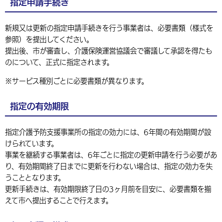
指定申請手続き
環境・衛生
生涯学習・スポーツ・人権
都市整備
手当・助成
健康・医療
観光なび
スポットを探す
市政情報
中国語（繁体字）
韓国語（한국어）
新規又は更新の指定申請手続きを行う事業者は、必要書類（様式を
選挙
外国人の方向け情報
相談・支援・情報
計画・施策
遊ぶ・体験する
グルメ・食べる
中津市について
市役所の紹介
参照）を提出してください。
組織案内
提出後、市が審査し、介護保険運営協議会で審議して承認を得たも
買う・おみやげ
四季のイベント・祭り
地方創生・地域活性化
広報・広聴
のについて、正式に指定されます。
移住・定住
行政・計画
※サービス種別ごとに必要書類が異なります。
指定の有効期限
指定介護予防支援事業所の指定の効力には、6年間の有効期間が設
けられています。
事業を継続する事業者は、6年ごとに指定の更新申請を行う必要があ
り、有効期間終了日までに更新を行わない場合は、指定の効力を失
うこととなります。
更新手続きは、有効期限終了日の3ヶ月前を目安に、必要書類を揃
えて市へ提出することで行えます。