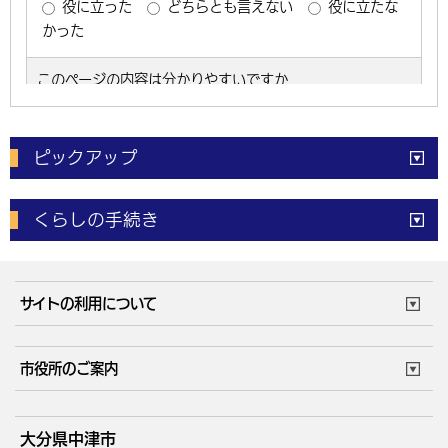
ピックアップ
電子申請
窓口の
混雑状況
くらしの手続き
体育施設
予約状況
ご意見・ご要望
妊娠・出産
子育て・教育
市役所で働く
公共交通時刻表
サイトの利用について
成人・仕事
結婚・離婚
ごみカレンダー
施設マップ
住まい・引越
ごみ・環境
このサイトについて
個人情報の取扱い
市役所のご案内
健康・医療
障がい・福祉
ウェブアクセシビリティ
リンク・著作権
庁舎地図
組織案内
サイトマップ
大分県中津市
高齢・介護
死亡・相続