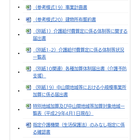
（参考様式19）事業計画書
（参考様式20）建物所有誓約書
（別紙1）介護給付費算定に係る体制等に関する
届出書
（別紙1-2）介護給付費算定に係る体制等状況
一覧表
（別紙10関連）各種加算体制届出書（介護予防
支援）
（別紙19）中山間地域等における小規模事業所
加算に係る届出書
特別地域加算及び中山間地域等加算対象地域一
覧表（平成29年4月1日現在）
指定介護機関（生活保護法）のみなし指定に係
る確認書