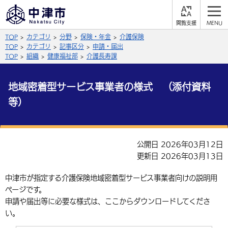
閲
M
覧
E
サイト内検索
文字の大きさ
TOP
カテゴリ
分野
保険・年金
介護保険
支
N
援
U
TOP
カテゴリ
記事区分
申請・届出
拡大
標準
縮小
TOP
組織
健康福祉部
介護長寿課
背景色
公式SNS
地域密着型サービス事業者の様式 （添付資料
黒
青
白
等）
Facebook
X (Twitter)
YouTube
やさしい日本語
総合メニュー
公開日 2026年03月12日
ふりがなをつける
くらしの情報
更新日 2026年03月13日
届出・登録・証明
保険・年金
事業者の方へ
中津市が指定する介護保険地域密着型サービス事業者向けの説明用
よみあげる
ページです。
福祉・介護
健康・予防
入札・契約
産業・雇用
子育て・教育
申請や届出等に必要な様式は、ここからダウンロードしてくださ
言語を選択
い。
税金
住宅・インフラ
農林水産業
税金
施設情報
子どもを預ける
観光・移住
英語（English）
中国語（簡体字）