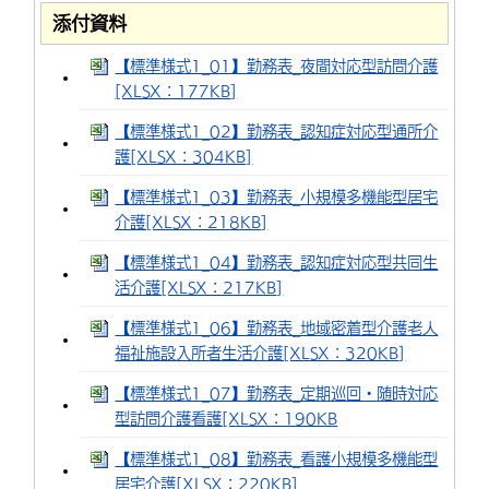
添付資料
環境・衛生
生涯学習・スポーツ・人権
都市整備
手当・助成
健康・医療
観光なび
スポットを探す
市政情報
中国語（繁体字）
韓国語（한국어）
【標準様式1_01】勤務表_夜間対応型訪問介護
選挙
外国人の方向け情報
相談・支援・情報
計画・施策
遊ぶ・体験する
グルメ・食べる
中津市について
市役所の紹介
[XLSX：177KB]
組織案内
買う・おみやげ
四季のイベント・祭り
地方創生・地域活性化
広報・広聴
【標準様式1_02】勤務表_認知症対応型通所介
護[XLSX：304KB]
移住・定住
行政・計画
【標準様式1_03】勤務表_小規模多機能型居宅
介護[XLSX：218KB]
【標準様式1_04】勤務表_認知症対応型共同生
活介護[XLSX：217KB]
【標準様式1_06】勤務表_地域密着型介護老人
福祉施設入所者生活介護[XLSX：320KB]
【標準様式1_07】勤務表_定期巡回・随時対応
型訪問介護看護[XLSX：190KB
【標準様式1_08】勤務表_看護小規模多機能型
居宅介護[XLSX：220KB]