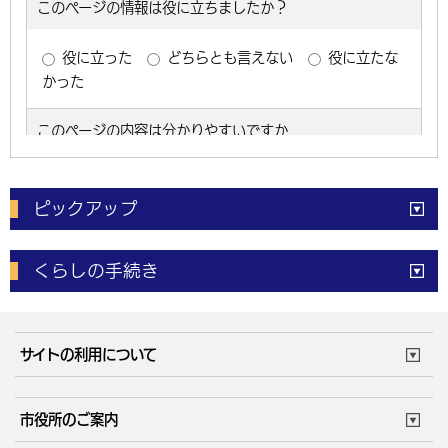
ピックアップ
電子申請
窓口の
混雑状況
くらしの手続き
体育施設
予約状況
ご意見・ご要望
妊娠・出産
子育て・教育
市役所で働く
公共交通時刻表
サイトの利用について
成人・仕事
結婚・離婚
ごみカレンダー
施設マップ
住まい・引越
ごみ・環境
このサイトについて
個人情報の取扱い
市役所のご案内
健康・医療
障がい・福祉
ウェブアクセシビリティ
リンク・著作権