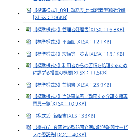
【標準様式1_09】勤務表_地域密着型通所介護
[XLSX：306KB]
【標準様式2】管理者経歴書[XLSX：16.8KB]
【標準様式3】平面図[XLSX：12.1KB]
【標準様式4】設備等一覧表[XLSX：13.1KB]
【標準様式5】利用者からの苦情を処理するため
に講ずる措置の概要[XLSX：11.5KB]
【標準様式6】誓約書[XLSX：23.9KB]
【標準様式7】当該事業所に勤務する介護支援専
門員一覧[XLSX：10.9KB]
（様式2）経歴書[XLS：33KB]
（様式6）夜間対応型訪問介護の随時訪問サービ
スの委託先[DOC：40KB]