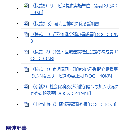
（様式8）サービス提供実施単位一覧表[XLSX：
18KB]
（様式9-3）暴力団排除に係る誓約書
（様式11）運営推進会議の構成員[DOC：32K
B]
（様式12）介護・医療連携推進会議の構成員[D
OC：33KB]
（様式13）定期巡回・随時対応型訪問介護看護
の訪問看護サービスの委託先[DOC：40KB]
（別紙2）社会保険及び労働保険への加入状況に
かかる確認票[DOCX：24.9KB]
（中津市様式）研修受講誓約書[DOC：30KB]
関連記事