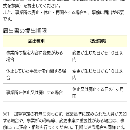
式を参照）を提出してください。
環境・衛生
生涯学習・スポーツ・人権
都市整備
手当・助成
健康・医療
観光なび
スポットを探す
市政情報
中国語（繁体字）
韓国語（한국어）
また、事業所の廃止・休止・再開をする場合も、事前に届出が必要
選挙
外国人の方向け情報
です。
相談・支援・情報
計画・施策
遊ぶ・体験する
グルメ・食べる
中津市について
市役所の紹介
組織案内
届出書の提出期限
買う・おみやげ
四季のイベント・祭り
地方創生・地域活性化
広報・広聴
届出種別
提出期限
移住・定住
行政・計画
事業所の指定内容に変更がある
変更が生じた日から10日以
場合
内
休止していた事業所を再開する場
変更が生じた日から10日以
合
内
休止又は廃止する日の1ヶ月
事業所を休止又は廃止する場合
前
※1 加算算定の有無に関わらず、運営基準に定められた人員が欠如
する場合や、事業所の移転等、変更事案に重要性がある場合は、事
前に市に連絡・相談を行ってください。判断に迷う場合も同様です。