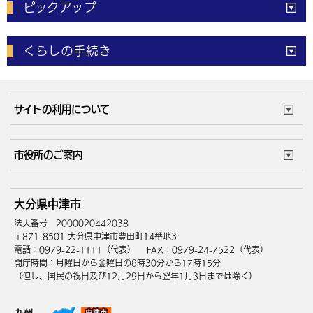
ピックアップ
電子申請
窓口の
混雑状況
くらしの手続き
体育施設
予約状況
ご意見・ご要望
妊娠・出産
子育て・教育
市役所で働く
公共交通時刻表
サイトの利用について
成人・仕事
結婚・離婚
ごみカレンダー
施設マップ
住まい・引越
ごみ・環境
このサイトについて
個人情報の取扱い
市役所のご案内
健康・医療
障がい・福祉
ウェブアクセシビリティ
リンク・著作権
庁舎地図
組織案内
サイトマップ
大分県中津市
高齢・介護
死亡・相続
中津市へのアクセス
法人番号 2000020442038
〒871-8501 大分県中津市豊田町14番地3
電話：0979-22-1111（代表）
FAX：0979-24-7522（代表）
開庁時間：月曜日から金曜日の8時30分から17時15分
（但し、国民の祝日及び12月29日から翌年1月3日までは除く）