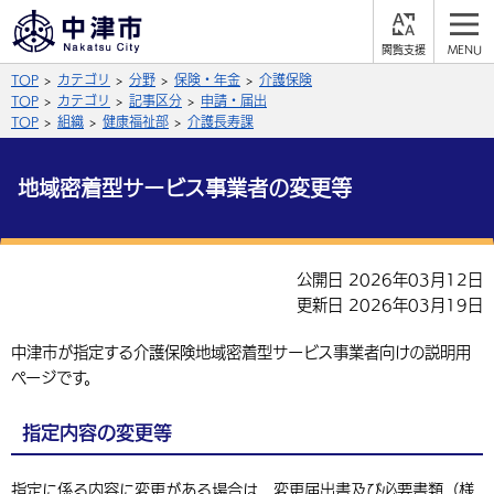
閲
M
覧
E
サイト内検索
文字の大きさ
TOP
カテゴリ
分野
保険・年金
介護保険
支
N
援
U
TOP
カテゴリ
記事区分
申請・届出
拡大
標準
縮小
TOP
組織
健康福祉部
介護長寿課
背景色
公式SNS
地域密着型サービス事業者の変更等
黒
青
白
Facebook
X (Twitter)
YouTube
やさしい日本語
公開日 2026年03月12日
総合メニュー
更新日 2026年03月19日
ふりがなをつける
くらしの情報
中津市が指定する介護保険地域密着型サービス事業者向けの説明用
ページです。
届出・登録・証明
保険・年金
事業者の方へ
よみあげる
福祉・介護
健康・予防
入札・契約
産業・雇用
子育て・教育
指定内容の変更等
言語を選択
税金
住宅・インフラ
農林水産業
税金
施設情報
子どもを預ける
観光・移住
英語（English）
中国語（簡体字）
指定に係る内容に変更がある場合は、変更届出書及び必要書類（様