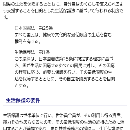
限度の生活を保障するとともに、自分自身のくらしを支えられるよ
環境・衛生
生涯学習・スポーツ・人権
都市整備
手当・助成
健康・医療
観光なび
スポットを探す
市政情報
う支援することを目的とした生活保護法に基づいて行われる制度で
中国語（繁体字）
韓国語（한국어）
す。
選挙
外国人の方向け情報
相談・支援・情報
計画・施策
遊ぶ・体験する
グルメ・食べる
中津市について
市役所の紹介
組織案内
日本国憲法 第25条
買う・おみやげ
四季のイベント・祭り
地方創生・地域活性化
広報・広聴
すべて国民は、健康で文化的な最低限度の生活を営む
権利を有する。
移住・定住
行政・計画
生活保護法 第1条
この法律は、日本国憲法第25条に規定する理念に基づ
き、国が生活に困窮するすべての国民に対し、その困窮
の程度に応じ、必要な保護を行い、その最低限度の生
活を保障するとともに、その自立を助長することを目的
とする。
生活保護の要件
生活保護は世帯単位で行い、世帯員全員が、その利用し得る資産、
能力その他あらゆるものを、その最低限度の生活の維持のために活
用することが前提であり、また扶養義務者の援助は、生活保護法に