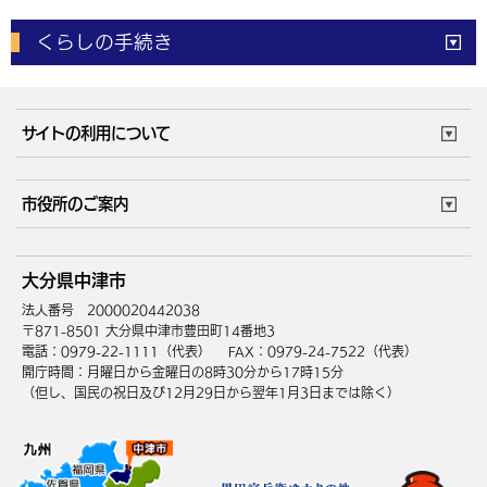
電子申請
窓口の
混雑状況
くらしの手続き
体育施設
予約状況
ご意見・ご要望
妊娠・出産
子育て・教育
市役所で働く
公共交通時刻表
サイトの利用について
成人・仕事
結婚・離婚
ごみカレンダー
施設マップ
住まい・引越
ごみ・環境
このサイトについて
個人情報の取扱い
市役所のご案内
健康・医療
障がい・福祉
ウェブアクセシビリティ
リンク・著作権
庁舎地図
組織案内
サイトマップ
大分県中津市
高齢・介護
死亡・相続
中津市へのアクセス
法人番号 2000020442038
〒871-8501 大分県中津市豊田町14番地3
電話：0979-22-1111（代表）
FAX：0979-24-7522（代表）
開庁時間：月曜日から金曜日の8時30分から17時15分
（但し、国民の祝日及び12月29日から翌年1月3日までは除く）