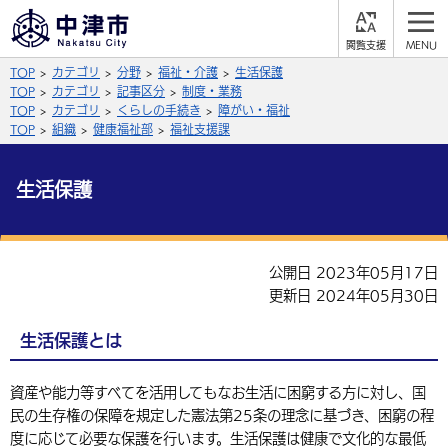
閲
M
覧
E
サイト内検索
文字の大きさ
TOP
カテゴリ
分野
福祉・介護
生活保護
支
N
援
U
TOP
カテゴリ
記事区分
制度・業務
拡大
標準
縮小
TOP
カテゴリ
くらしの手続き
障がい・福祉
TOP
組織
健康福祉部
福祉支援課
背景色
公式SNS
生活保護
黒
青
白
Facebook
X (Twitter)
YouTube
やさしい日本語
総合メニュー
公開日 2023年05月17日
更新日 2024年05月30日
ふりがなをつける
くらしの情報
生活保護とは
届出・登録・証明
保険・年金
事業者の方へ
よみあげる
福祉・介護
健康・予防
入札・契約
産業・雇用
子育て・教育
資産や能力等すべてを活用してもなお生活に困窮する方に対し、国
言語を選択
民の生存権の保障を規定した憲法第25条の理念に基づき、困窮の程
税金
住宅・インフラ
農林水産業
税金
施設情報
子どもを預ける
観光・移住
度に応じて必要な保護を行います。生活保護は健康で文化的な最低
英語（English）
中国語（簡体字）