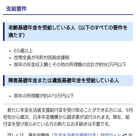
環境・衛生
生涯学習・スポーツ・人権
都市整備
手当・助成
健康・医療
支給要件
観光なび
スポットを探す
市政情報
中国語（繁体字）
韓国語（한국어）
選挙
外国人の方向け情報
相談・支援・情報
計画・施策
遊ぶ・体験する
グルメ・食べる
中津市について
市役所の紹介
老齢基礎年金を受給している人（以下のすべての要件を
組織案内
買う・おみやげ
四季のイベント・祭り
地方創生・地域活性化
広報・広聴
満たす）
移住・定住
行政・計画
65歳以上
世帯全員が市町村民税非課税
前年の年金収入額とその他の所得額の合計が約90万円以下
障害基礎年金または遺族基礎年金を受給している人
前年の所得額が約479万円以下
新たに年金生活者支援給付金を受け取ることができる方には、9月
初旬から順次、日本年金機構から請求書が送付されます。現在、給
付金を受け取られている方の新たなお手続きは不要です。
詳しくは、厚生労働省
「年金生活者支援給付金」特設サイト
や