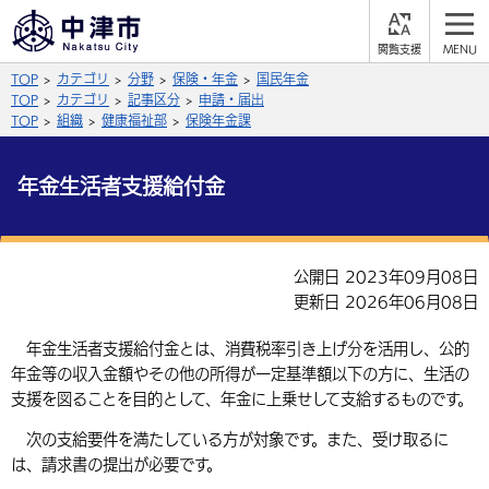
閲
M
覧
E
サイト内検索
文字の大きさ
TOP
カテゴリ
分野
保険・年金
国民年金
支
N
援
U
TOP
カテゴリ
記事区分
申請・届出
拡大
標準
縮小
TOP
組織
健康福祉部
保険年金課
背景色
公式SNS
年金生活者支援給付金
黒
青
白
Facebook
X (Twitter)
YouTube
やさしい日本語
公開日 2023年09月08日
総合メニュー
更新日 2026年06月08日
ふりがなをつける
くらしの情報
年金生活者支援給付金とは、消費税率引き上げ分を活用し、公的
年金等の収入金額やその他の所得が一定基準額以下の方に、生活の
届出・登録・証明
保険・年金
事業者の方へ
よみあげる
支援を図ることを目的として、年金に上乗せして支給するものです。
福祉・介護
健康・予防
入札・契約
産業・雇用
子育て・教育
次の支給要件を満たしている方が対象です。また、受け取るに
言語を選択
は、請求書の提出が必要です。
税金
住宅・インフラ
農林水産業
税金
施設情報
子どもを預ける
観光・移住
英語（English）
中国語（簡体字）