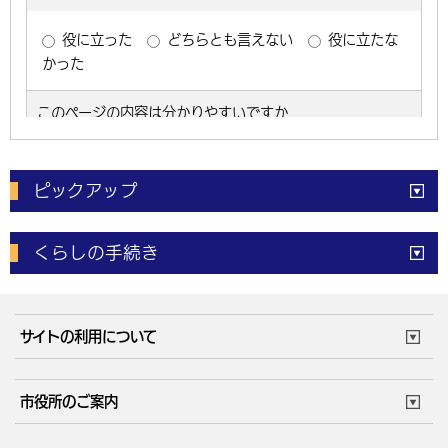
ピックアップ
電子申請
窓口の
混雑状況
くらしの手続き
体育施設
予約状況
ご意見・ご要望
妊娠・出産
子育て・教育
市役所で働く
公共交通時刻表
サイトの利用について
成人・仕事
結婚・離婚
ごみカレンダー
施設マップ
住まい・引越
ごみ・環境
このサイトについて
個人情報の取扱い
市役所のご案内
健康・医療
障がい・福祉
ウェブアクセシビリティ
リンク・著作権