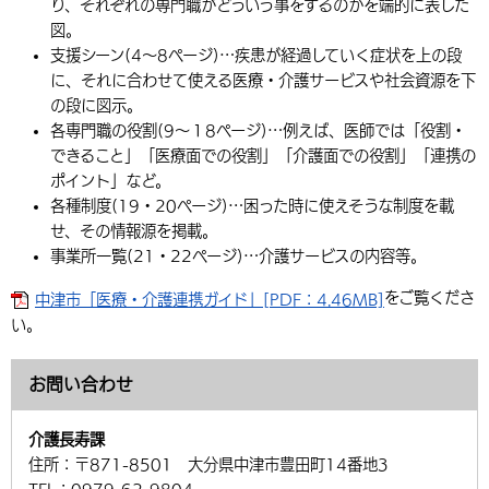
り、それぞれの専門職がどういう事をするのかを端的に表した
環境・衛生
生涯学習・スポーツ・人権
都市整備
手当・助成
健康・医療
図。
観光なび
スポットを探す
市政情報
中国語（繁体字）
韓国語（한국어）
支援シーン(4～8ページ)…疾患が経過していく症状を上の段
選挙
外国人の方向け情報
相談・支援・情報
計画・施策
遊ぶ・体験する
グルメ・食べる
中津市について
市役所の紹介
に、それに合わせて使える医療・介護サービスや社会資源を下
組織案内
の段に図示。
買う・おみやげ
四季のイベント・祭り
地方創生・地域活性化
広報・広聴
各専門職の役割(9～１8ページ)…例えば、医師では「役割・
できること」「医療面での役割」「介護面での役割」「連携の
移住・定住
行政・計画
ポイント」など。
各種制度(19・20ページ)…困った時に使えそうな制度を載
せ、その情報源を掲載。
事業所一覧(21・22ページ)…介護サービスの内容等。
をご覧くださ
中津市「医療・介護連携ガイド」[PDF：4.46MB]
い。
お問い合わせ
介護長寿課
住所：
〒871-8501 大分県中津市豊田町14番地3