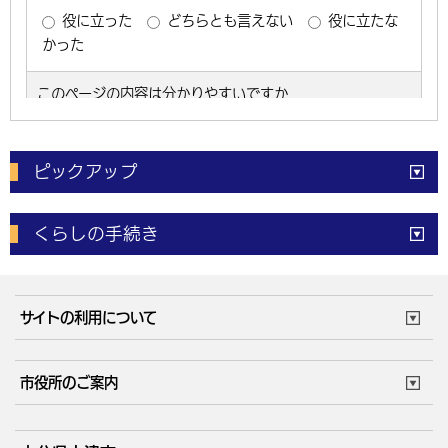
ピックアップ
電子申請
窓口の
混雑状況
くらしの手続き
体育施設
予約状況
ご意見・ご要望
妊娠・出産
子育て・教育
市役所で働く
公共交通時刻表
サイトの利用について
成人・仕事
結婚・離婚
ごみカレンダー
施設マップ
住まい・引越
ごみ・環境
このサイトについて
個人情報の取扱い
市役所のご案内
健康・医療
障がい・福祉
ウェブアクセシビリティ
リンク・著作権
庁舎地図
組織案内