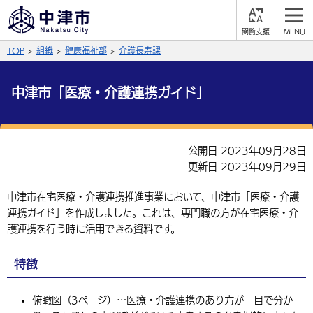
閲
M
覧
E
サイト内検索
文字の大きさ
TOP
組織
健康福祉部
介護長寿課
支
N
援
U
拡大
標準
縮小
中津市「医療・介護連携ガイド」
背景色
公式SNS
黒
青
白
Facebook
X (Twitter)
YouTube
公開日 2023年09月28日
更新日 2023年09月29日
やさしい日本語
総合メニュー
中津市在宅医療・介護連携推進事業において、中津市「医療・介護
ふりがなをつける
くらしの情報
連携ガイド」を作成しました。これは、専門職の方が在宅医療・介
護連携を行う時に活用できる資料です。
届出・登録・証明
保険・年金
事業者の方へ
よみあげる
特徴
福祉・介護
健康・予防
入札・契約
産業・雇用
子育て・教育
言語を選択
税金
住宅・インフラ
俯瞰図（3ページ）…医療・介護連携のあり方が一目で分か
農林水産業
税金
施設情報
子どもを預ける
観光・移住
英語（English）
中国語（簡体字）