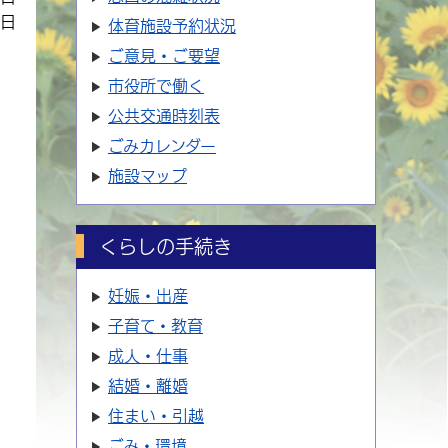
7日
体育施設
予約状況
ご意見・ご要望
市役所で働く
公共交通時刻表
ごみカレンダー
施設マップ
くらしの手続き
妊娠・出産
子育て・教育
成人・仕事
結婚・離婚
住まい・引越
ごみ・環境