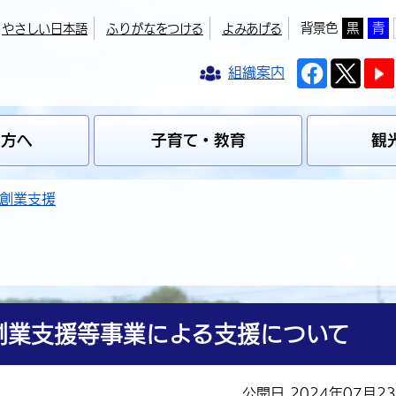
背景色
黒
青
やさしい日本語
ふりがなをつける
よみあげる
組織案内
の方へ
子育て・教育
観
創業支援
創業支援等事業による支援について
公開日 2024年07月2