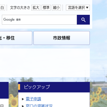
白
文字の大きさ
拡大
標準
縮小
言語を選択
光・移住
市政情報
ピックアップ
電子申請
窓口の
混雑状況
3日