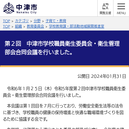
閲
M
覧
E
サイト内検索
文字の大きさ
TOP
カテゴリ
分野
子育て・教育
支
N
援
U
TOP
組織
教育委員会
学校教育課・部活動地域展開推進室
拡大
標準
縮小
第２回 中津市学校職員衛生委員会・衛生管理
背景色
公式SNS
部会合同会議を行いました。
黒
青
白
Facebook
X (Twitter)
YouTube
やさしい日本語
総合メニュー
公開日 2024年01月31日
ふりがなをつける
くらしの情報
令和6年１月２５日（木）令和5年度第２回中津市学校職員衛生委
員会・衛生管理部会合同会議を行いました。
届出・登録・証明
保険・年金
事業者の方へ
よみあげる
本会議は第１回目を７月に行っており、労働安全衛生法等の法令
福祉・介護
健康・予防
入札・契約
産業・雇用
に基づき、学校職員の健康の保持増進と快適な職場環境づくりを図
子育て・教育
言語を選択
るために協議する会です。
税金
住宅・インフラ
農林水産業
税金
施設情報
子どもを預ける
観光・移住
英語（English）
中国語（簡体字）