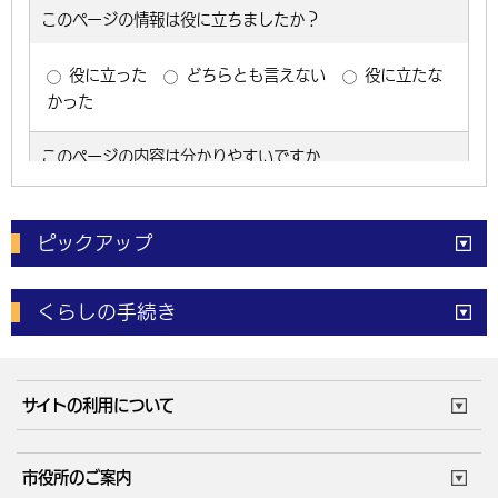
ピックアップ
電子申請
窓口の
混雑状況
くらしの手続き
体育施設
予約状況
ご意見・ご要望
妊娠・出産
子育て・教育
市役所で働く
公共交通時刻表
サイトの利用について
成人・仕事
結婚・離婚
ごみカレンダー
施設マップ
住まい・引越
ごみ・環境
このサイトについて
個人情報の取扱い
市役所のご案内