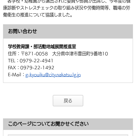
各学校・幼稚園から選出された委員や部員が出席し、今年度の健
環境・衛生
生涯学習・スポーツ・人権
都市整備
康診断やストレスチェックの取り組み状況や労働時間等、職場の労
手当・助成
健康・医療
観光なび
スポットを探す
市政情報
中国語（繁体字）
韓国語（한국어）
働衛生の推進について協議しました。
選挙
外国人の方向け情報
相談・支援・情報
計画・施策
遊ぶ・体験する
グルメ・食べる
中津市について
市役所の紹介
組織案内
お問い合わせ
買う・おみやげ
四季のイベント・祭り
地方創生・地域活性化
広報・広聴
学校教育課・部活動地域展開推進室
移住・定住
行政・計画
住所：
〒871-0058 大分県中津市豊田町9番地10
TEL：
0979-22-4941
FAX：
0979-22-1492
E-Mail：
g-kyouiku@city.nakatsu.lg.jp
戻る
このページについてお聞かせください