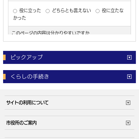
ピックアップ
電子申請
窓口の
混雑状況
くらしの手続き
体育施設
予約状況
ご意見・ご要望
妊娠・出産
子育て・教育
市役所で働く
公共交通時刻表
サイトの利用について
成人・仕事
結婚・離婚
ごみカレンダー
施設マップ
住まい・引越
ごみ・環境
このサイトについて
個人情報の取扱い
市役所のご案内
健康・医療
障がい・福祉
ウェブアクセシビリティ
リンク・著作権
庁舎地図
組織案内