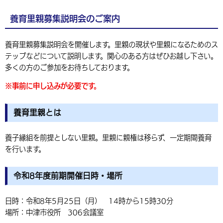
環境・衛生
生涯学習・スポーツ・人権
都市整備
手当・助成
健康・医療
観光なび
スポットを探す
市政情報
養育里親募集説明会のご案内
中国語（繁体字）
韓国語（한국어）
選挙
外国人の方向け情報
相談・支援・情報
計画・施策
遊ぶ・体験する
グルメ・食べる
中津市について
市役所の紹介
養育里親募集説明会を開催します。里親の現状や里親になるためのス
組織案内
テップなどについて説明します。関心のある方はぜひお越し下さい。
買う・おみやげ
四季のイベント・祭り
地方創生・地域活性化
広報・広聴
多くの方のご参加をお待ちしております。
移住・定住
行政・計画
※事前に申し込みが必要です。
養育里親とは
養子縁組を前提としない里親。里親に親権は移らず、一定期間養育
を行います。
令和8年度前期開催日時・場所
日時：令和8年5月25日（月） 14時から15時30分
場所：中津市役所 306会議室