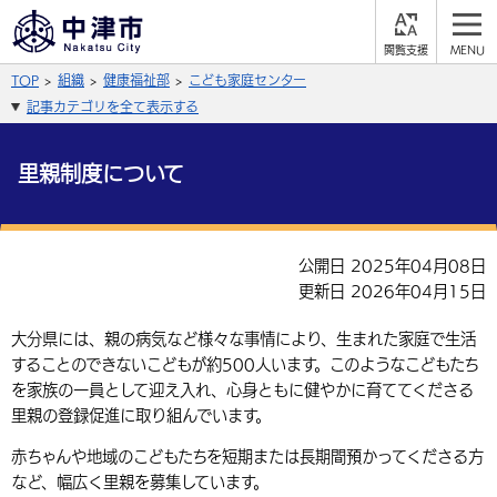
閲
M
覧
E
サイト内検索
文字の大きさ
TOP
組織
健康福祉部
こども家庭センター
支
N
援
U
記事カテゴリを全て表示する
拡大
標準
縮小
背景色
里親制度について
公式SNS
黒
青
白
Facebook
X (Twitter)
YouTube
公開日 2025年04月08日
やさしい日本語
更新日 2026年04月15日
総合メニュー
ふりがなをつける
くらしの情報
大分県には、親の病気など様々な事情により、生まれた家庭で生活
することのできないこどもが約500人います。このようなこどもたち
届出・登録・証明
保険・年金
事業者の方へ
を家族の一員として迎え入れ、心身ともに健やかに育ててくださる
よみあげる
里親の登録促進に取り組んでいます。
福祉・介護
健康・予防
入札・契約
産業・雇用
子育て・教育
言語を選択
赤ちゃんや地域のこどもたちを短期または長期間預かってくださる方
税金
住宅・インフラ
農林水産業
税金
施設情報
子どもを預ける
など、幅広く里親を募集しています。
観光・移住
英語（English）
中国語（簡体字）