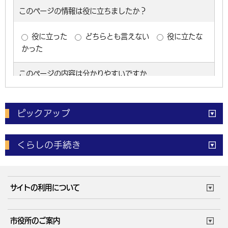
ピックアップ
電子申請
窓口の
混雑状況
くらしの手続き
体育施設
予約状況
ご意見・ご要望
妊娠・出産
子育て・教育
市役所で働く
公共交通時刻表
サイトの利用について
成人・仕事
結婚・離婚
ごみカレンダー
施設マップ
住まい・引越
ごみ・環境
このサイトについて
個人情報の取扱い
市役所のご案内