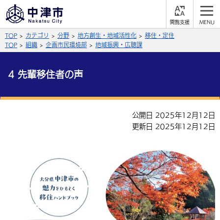
閲
M
覧
E
サイト内検索
文字の大きさ
TOP
カテゴリ
分野
地方創生・地域活性化
移住・定住
支
N
援
U
TOP
組織
企画市民環境部
地域振興・広聴課
拡大
標準
縮小
4 先輩移住者の声
背景色
公式SNS
黒
青
白
Facebook
X (Twitter)
YouTube
公開日 2025年12月12日
やさしい日本語
更新日 2025年12月12日
総合メニュー
ふりがなをつける
くらしの情報
届出・登録・証明
保険・年金
事業者の方へ
よみあげる
福祉・介護
健康・予防
入札・契約
産業・雇用
子育て・教育
言語を選択
税金
住宅・インフラ
農林水産業
税金
施設情報
子どもを預ける
観光・移住
英語（English）
中国語（簡体字）