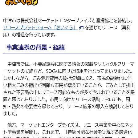
環境・衛生
生涯学習・スポーツ・人権
都市整備
手当・助成
健康・医療
観光なび
スポットを探す
市政情報
中国語（繁体字）
韓国語（한국어）
選挙
外国人の方向け情報
中津市は株式会社マーケットエンタープライズと連携協定を締結し、
相談・支援・情報
計画・施策
遊ぶ・体験する
グルメ・食べる
中津市について
市役所の紹介
リユースプラットフォーム「おいくら」
を通じたリユース（再利
組織案内
用）の推進を行っています。
買う・おみやげ
四季のイベント・祭り
地方創生・地域活性化
広報・広聴
事業連携の背景・経緯
移住・定住
行政・計画
中津市では、不要品譲渡に関する情報の掲載やリサイクルフリーマ
ーケットの実施など、SDGsに向けた取組を行なってまいりました。
しかしながら、ごみ処理費用の負担増加に加え、市民の高齢化に伴
い粗大ごみの搬出が困難な市民が増えていることや、ごみとして排出
された不要品の中にリユース可能なものが多く含まれていることを課
題と感じておりました。市民に向けたリユース活動においても、周
知・啓発の必要性を感じており、リユース施策の導入を検討しており
ました。
他方、マーケットエンタープライズは、リユース事業を中心にネッ
ト型事業を展開し、これまで、「持続可能な社会を実現する最適化