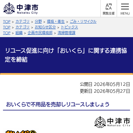
閲
M
覧
E
サイト内検索
文字の大きさ
TOP
カテゴリ
分野
環境・衛生
ごみ・リサイクル
支
N
援
U
TOP
カテゴリ
お知らせ区分
トピックス
拡大
標準
縮小
TOP
組織
企画市民環境部
清掃管理課
背景色
公式SNS
リユース促進に向け「おいくら」に関する連携協
黒
青
白
定を締結
Facebook
X (Twitter)
YouTube
やさしい日本語
総合メニュー
公開日 2026年05月12日
ふりがなをつける
くらしの情報
更新日 2026年05月27日
届出・登録・証明
保険・年金
事業者の方へ
おいくらで不用品を売却しリユースしましょう
よみあげる
福祉・介護
健康・予防
入札・契約
産業・雇用
子育て・教育
言語を選択
税金
住宅・インフラ
農林水産業
税金
施設情報
子どもを預ける
観光・移住
英語（English）
中国語（簡体字）