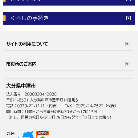
電子申請
窓口の
混雑状況
くらしの手続き
体育施設
予約状況
ご意見・ご要望
妊娠・出産
子育て・教育
市役所で働く
公共交通時刻表
サイトの利用について
成人・仕事
結婚・離婚
ごみカレンダー
施設マップ
住まい・引越
ごみ・環境
このサイトについて
個人情報の取扱い
市役所のご案内
健康・医療
障がい・福祉
ウェブアクセシビリティ
リンク・著作権
庁舎地図
組織案内
サイトマップ
大分県中津市
高齢・介護
死亡・相続
中津市へのアクセス
法人番号 2000020442038
〒871-8501 大分県中津市豊田町14番地3
電話：0979-22-1111（代表）
FAX：0979-24-7522（代表）
開庁時間：月曜日から金曜日の8時30分から17時15分
（但し、国民の祝日及び12月29日から翌年1月3日までは除く）