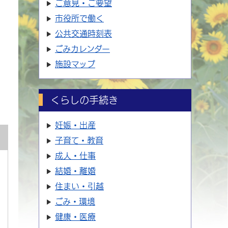
ご意見・ご要望
市役所で働く
公共交通時刻表
ごみカレンダー
施設マップ
くらしの手続き
妊娠・出産
子育て・教育
成人・仕事
結婚・離婚
住まい・引越
ごみ・環境
健康・医療