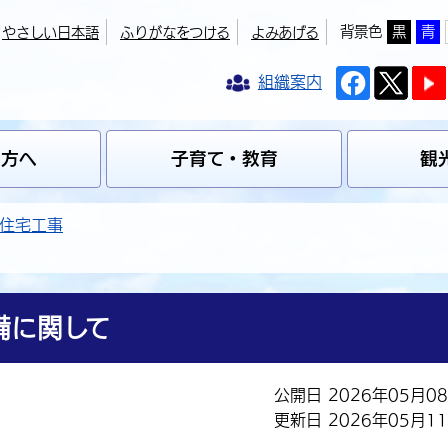
背景色
黒
青
やさしい日本語
ふりがなをつける
よみあげる
組織案内
の方へ
子育て・教育
観
住宅工事
備に関して
公開日 2026年05月0
更新日 2026年05月1