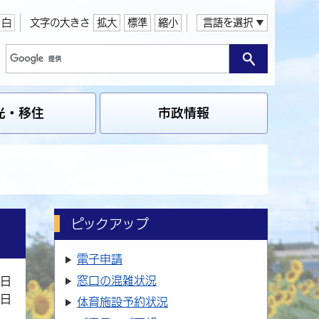
白
文字の大きさ
拡大
標準
縮小
言語を選択
光・移住
市政情報
ピックアップ
電子申請
窓口の
混雑状況
8日
1日
体育施設
予約状況