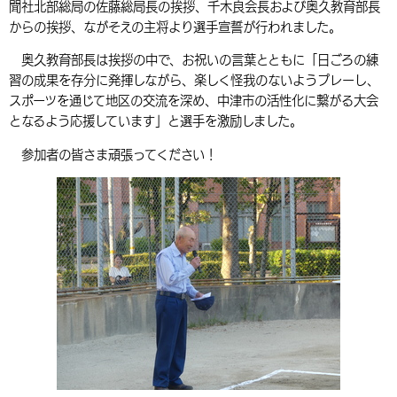
聞社北部総局の佐藤総局長の挨拶、千木良会長および奥久教育部長
環境・衛生
生涯学習・スポーツ・人権
都市整備
手当・助成
健康・医療
観光なび
スポットを探す
からの挨拶、ながそえの主将より選手宣誓が行われました。
市政情報
中国語（繁体字）
韓国語（한국어）
選挙
外国人の方向け情報
奥久教育部長は挨拶の中で、お祝いの言葉とともに「日ごろの練
相談・支援・情報
計画・施策
遊ぶ・体験する
グルメ・食べる
中津市について
市役所の紹介
習の成果を存分に発揮しながら、楽しく怪我のないようプレーし、
組織案内
買う・おみやげ
四季のイベント・祭り
スポーツを通じて地区の交流を深め、中津市の活性化に繋がる大会
地方創生・地域活性化
広報・広聴
となるよう応援しています」と選手を激励しました。
移住・定住
行政・計画
参加者の皆さま頑張ってください！