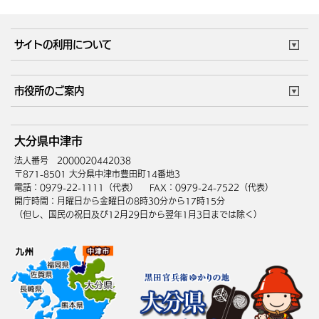
体育施設
予約状況
ご意見・ご要望
妊娠・出産
子育て・教育
市役所で働く
公共交通時刻表
サイトの利用について
成人・仕事
結婚・離婚
ごみカレンダー
施設マップ
住まい・引越
ごみ・環境
このサイトについて
個人情報の取扱い
市役所のご案内
健康・医療
障がい・福祉
ウェブアクセシビリティ
リンク・著作権
庁舎地図
組織案内
サイトマップ
大分県中津市
高齢・介護
死亡・相続
中津市へのアクセス
法人番号 2000020442038
〒871-8501 大分県中津市豊田町14番地3
電話：0979-22-1111（代表）
FAX：0979-24-7522（代表）
開庁時間：月曜日から金曜日の8時30分から17時15分
（但し、国民の祝日及び12月29日から翌年1月3日までは除く）