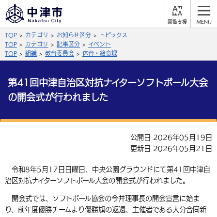
閲
M
覧
E
サイト内検索
文字の大きさ
TOP
カテゴリ
お知らせ区分
トピックス
支
N
援
U
TOP
カテゴリ
記事区分
イベント
拡大
標準
縮小
TOP
組織
教育委員会
体育・給食課
背景色
公式SNS
第41回中津自治区対抗ナイターソフトボール大会
黒
青
白
の開会式が行われました
Facebook
X (Twitter)
YouTube
やさしい日本語
総合メニュー
公開日 2026年05月19日
ふりがなをつける
くらしの情報
更新日 2026年05月21日
届出・登録・証明
保険・年金
事業者の方へ
令和8年5月17日日曜日、中央公園グラウンドにて第41回中津自
よみあげる
治区対抗ナイターソフトボール大会の開会式が行われました。
福祉・介護
健康・予防
入札・契約
産業・雇用
子育て・教育
言語を選択
開会式では、ソフトボール協会の今井理事長の開会宣言に始ま
税金
住宅・インフラ
農林水産業
税金
り、前年度優勝チームより優勝旗の返還、主催者である大分合同新
施設情報
子どもを預ける
観光・移住
英語（English）
中国語（簡体字）