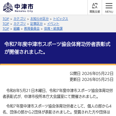
閲
M
覧
E
サイト内検索
文字の大きさ
TOP
カテゴリ
お知らせ区分
トピックス
支
N
援
U
TOP
カテゴリ
記事区分
イベント
拡大
標準
縮小
TOP
組織
教育委員会
体育・給食課
背景色
公式SNS
令和7年度中津市スポーツ協会体育功労者表彰式
黒
青
白
が開催されました。
Facebook
X (Twitter)
YouTube
やさしい日本語
総合メニュー
公開日 2026年05月22日
ふりがなをつける
くらしの情報
更新日 2026年05月25日
届出・登録・証明
保険・年金
事業者の方へ
令和8年5月21日木曜日、令和7年度中津市スポーツ協会体育功労
よみあげる
者表彰式が、中津市役所本庁大会議室にて開催されました。
福祉・介護
健康・予防
入札・契約
産業・雇用
子育て・教育
言語を選択
令和7年度中津市スポーツ協会体育功労者として、個人の部から4
税金
住宅・インフラ
農林水産業
税金
名、団体の部から2団体が表彰されました。受賞された方や団体は
施設情報
子どもを預ける
観光・移住
英語（English）
中国語（簡体字）