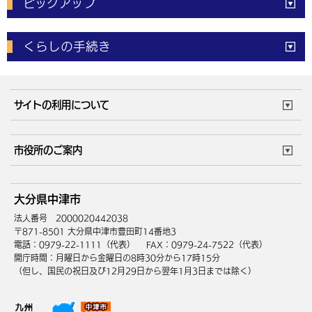
ピックアップ
電子申請
窓口の
混雑状況
くらしの手続き
体育施設
予約状況
ご意見・ご要望
妊娠・出産
子育て・教育
市役所で働く
公共交通時刻表
サイトの利用について
成人・仕事
結婚・離婚
ごみカレンダー
施設マップ
住まい・引越
ごみ・環境
このサイトについて
個人情報の取扱い
市役所のご案内
健康・医療
障がい・福祉
ウェブアクセシビリティ
リンク・著作権
庁舎地図
組織案内
サイトマップ
大分県中津市
高齢・介護
死亡・相続
中津市へのアクセス
法人番号 2000020442038
〒871-8501 大分県中津市豊田町14番地3
電話：0979-22-1111（代表）
FAX：0979-24-7522（代表）
開庁時間：月曜日から金曜日の8時30分から17時15分
（但し、国民の祝日及び12月29日から翌年1月3日までは除く）