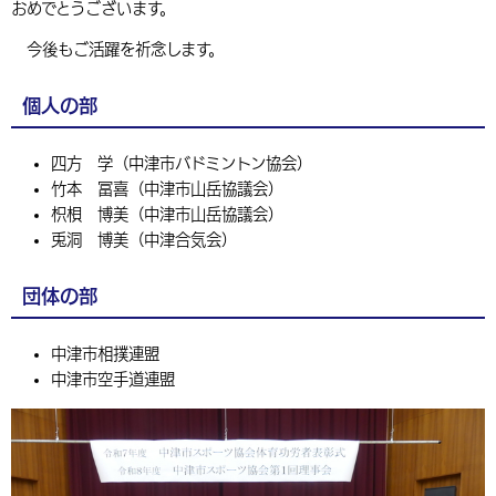
おめでとうございます。
環境・衛生
生涯学習・スポーツ・人権
都市整備
手当・助成
健康・医療
観光なび
スポットを探す
市政情報
中国語（繁体字）
韓国語（한국어）
今後もご活躍を祈念します。
選挙
外国人の方向け情報
相談・支援・情報
計画・施策
遊ぶ・体験する
グルメ・食べる
中津市について
市役所の紹介
個人の部
組織案内
買う・おみやげ
四季のイベント・祭り
地方創生・地域活性化
広報・広聴
四方 学（中津市バドミントン協会）
移住・定住
行政・計画
竹本 冨喜（中津市山岳協議会）
枳梖 博美（中津市山岳協議会）
兎洞 博美（中津合気会）
団体の部
中津市相撲連盟
中津市空手道連盟