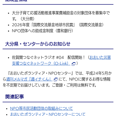
環境・衛生
生涯学習・スポーツ・人権
都市整備
手当・助成
健康・医療
観光なび
スポットを探す
市政情報
中国語（繁体字）
韓国語（한국어）
大分子育て応援活動推進事業費補助金の対象団体を募集中で
選挙
外国人の方向け情報
相談・支援・情報
計画・施策
遊ぶ・体験する
グルメ・食べる
す。（大分県）
中津市について
市役所の紹介
組織案内
2026年度「国際交流基金地球市民賞」（国際交流基金）
買う・おみやげ
四季のイベント・祭り
地方創生・地域活性化
広報・広聴
NPO団体への助成金制度（豊和銀行）
移住・定住
行政・計画
大分県・センターからのお知らせ
佐賀関つなぐネットラジオ #04 配信開始！（
おおいた災害
支援つなぐネットワーク（O-
Link）
）
『おおいたボランティア・NPOセンター』では、平成24年5月か
ら
週刊メルマガ「週イチくん」
にて、NPOに関するお得な情報
を不定期でお届けしています。ご登録・ご利用は無料です。
関連記事
NPO等市民活動団体の取組みについて
おおいたボランティア・NPOセンターについて