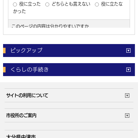
ピックアップ
電子申請
窓口の
混雑状況
くらしの手続き
体育施設
予約状況
ご意見・ご要望
妊娠・出産
子育て・教育
市役所で働く
公共交通時刻表
サイトの利用について
成人・仕事
結婚・離婚
ごみカレンダー
施設マップ
住まい・引越
ごみ・環境
このサイトについて
個人情報の取扱い
市役所のご案内
健康・医療
障がい・福祉
ウェブアクセシビリティ
リンク・著作権
庁舎地図
組織案内
サイトマップ
大分県中津市
高齢・介護
死亡・相続