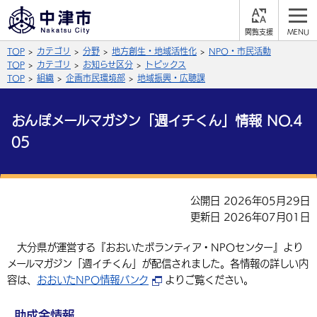
閲
M
覧
E
サイト内検索
文字の大きさ
TOP
カテゴリ
分野
地方創生・地域活性化
NPO・市民活動
支
N
援
U
TOP
カテゴリ
お知らせ区分
トピックス
拡大
標準
縮小
TOP
組織
企画市民環境部
地域振興・広聴課
背景色
公式SNS
おんぽメールマガジン「週イチくん」情報 NO.4
黒
青
白
05
Facebook
X (Twitter)
YouTube
やさしい日本語
総合メニュー
公開日 2026年05月29日
ふりがなをつける
くらしの情報
更新日 2026年07月01日
届出・登録・証明
保険・年金
事業者の方へ
大分県が運営する『おおいたボランティア・NPOセンター』より
よみあげる
メールマガジン「週イチくん」が配信されました。各情報の詳しい内
福祉・介護
健康・予防
入札・契約
産業・雇用
子育て・教育
容は、
おおいたNPO情報バンク
よりご覧ください。
言語を選択
税金
住宅・インフラ
農林水産業
税金
施設情報
子どもを預ける
観光・移住
英語（English）
中国語（簡体字）
助成金情報