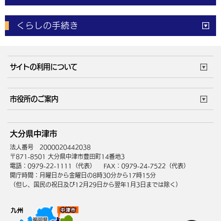
電子申請
窓口の
混雑状況
くらしの手続き
体育施設
予約状況
ご意見・ご要望
妊娠・出産
子育て・教育
市役所で働く
公共交通時刻表
サイトの利用について
成人・仕事
結婚・離婚
ごみカレンダー
施設マップ
住まい・引越
ごみ・環境
このサイトについて
個人情報の取扱い
市役所のご案内
健康・医療
障がい・福祉
ウェブアクセシビリティ
リンク・著作権
庁舎地図
組織案内
サイトマップ
大分県中津市
高齢・介護
死亡・相続
中津市へのアクセス
法人番号 2000020442038
〒871-8501 大分県中津市豊田町14番地3
電話：0979-22-1111（代表）
FAX：0979-24-7522（代表）
開庁時間：月曜日から金曜日の8時30分から17時15分
（但し、国民の祝日及び12月29日から翌年1月3日までは除く）