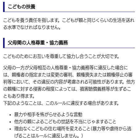
こどもの扶養
こどもを養う責任を指します。こどもが親と同じくらいの生活を送れ
る水準でなければなりません。
父母間の人格尊重・協力義務
こどものためにお互いを尊重して協力し合うことが大切です。
父母の一方が父母相互の人格尊重・協力義務等に違反した場合に
は、親権者の指定または変更の審判、親権喪失または親権停止の審
判等において、その違反の内容が考慮される可能性があります。他方
の親権に対する侵害の程度によっては、損害賠償義務等が生ずるこ
ともあり得ます。
下記のようなことは、このルールに違反する場合があります。
暴力や相手を怖がらせるような言動
他方の親によるこどもの世話を不当にじゃますること
理由なくこどもの住む場所を変えること(暴力等や虐待から逃
げることはルールに違反しません。)