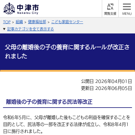
閲
M
覧
E
サイト内検索
文字の大きさ
TOP
組織
健康福祉部
こども家庭センター
支
N
援
U
記事カテゴリを全て表示する
拡大
標準
縮小
背景色
父母の離婚後の子の養育に関するルールが改正さ
公式SNS
れました
黒
青
白
Facebook
X (Twitter)
YouTube
やさしい日本語
総合メニュー
公開日 2026年04月01日
更新日 2026年06月05日
ふりがなをつける
くらしの情報
離婚後の子の養育に関する民法等改正
届出・登録・証明
保険・年金
事業者の方へ
よみあげる
福祉・介護
健康・予防
令和6年5月に、父母が離婚した後もこどもの利益を確保することを
入札・契約
産業・雇用
子育て・教育
言語を選択
目的として、民法等の一部を改正する法律が成立し、令和8年4月1
税金
住宅・インフラ
農林水産業
税金
施設情報
子どもを預ける
日に施行されました。
観光・移住
英語（English）
中国語（簡体字）