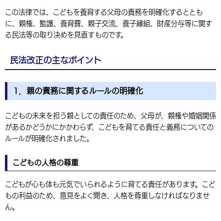
環境・衛生
生涯学習・スポーツ・人権
この法律では、こどもを養育する父母の責務を明確化するととも
都市整備
手当・助成
健康・医療
観光なび
スポットを探す
市政情報
中国語（繁体字）
韓国語（한국어）
に、親権、監護、養育費、親子交流、養子縁組、財産分与等に関す
選挙
外国人の方向け情報
相談・支援・情報
計画・施策
る民法等の取り決めを見直すものです。
遊ぶ・体験する
グルメ・食べる
中津市について
市役所の紹介
組織案内
買う・おみやげ
四季のイベント・祭り
地方創生・地域活性化
広報・広聴
民法改正の主なポイント
移住・定住
行政・計画
1．親の責務に関するルールの明確化
こどもの未来を担う親としての責任のため、父母が、親権や婚姻関係
があるかどうかにかかわらず、こどもを育てる責任と義務についての
ルールが明確化されました。
こどもの人格の尊重
こどもが心も体も元気でいられるように育てる責任があります。こど
もの利益のため、意見をよく聞き、人格を尊重しなければなりませ
ん。