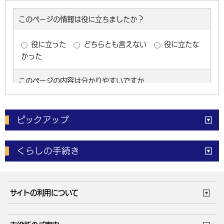
ピックアップ
電子申請
窓口の
混雑状況
くらしの手続き
体育施設
予約状況
ご意見・ご要望
妊娠・出産
子育て・教育
市役所で働く
公共交通時刻表
サイトの利用について
成人・仕事
結婚・離婚
ごみカレンダー
施設マップ
住まい・引越
ごみ・環境
このサイトについて
個人情報の取扱い