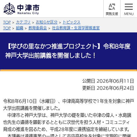
閲
M
覧
E
サイト内検索
文字の大きさ
TOP
カテゴリ
お知らせ区分
トピックス
支
N
援
U
TOP
組織
教育委員会
社会教育課・生涯学習推進室
拡大
標準
縮小
【学びの里なかつ推進プロジェクト】令和8年度
背景色
公式SNS
神戸大学出前講義を開催しました！
黒
青
白
Facebook
X (Twitter)
YouTube
やさしい日本語
総合メニュー
公開日 2026年06月11日
更新日 2026年06月24日
ふりがなをつける
くらしの情報
令和8年6月10日（水曜日）、中津南高等学校で1年生を対象に神戸
届出・登録・証明
保険・年金
事業者の方へ
大学出前講義を開催しました。
よみあげる
中津市と神戸大学は、神戸大学の礎を築いた中津の偉人・水島銕
福祉・介護
健康・予防
入札・契約
産業・雇用
子育て・教育
也先生の遺徳を顕彰するとともに次世代を担う人材・コミュニティ
言語を選択
育成の推進を図るため、平成28年度に連携協定を締結しています。
税金
住宅・インフラ
農林水産業
税金
施設情報
子どもを預ける
観光・移住
英語（English）
中国語（簡体字）
本講義は連携事業の一環として市内高校生を対象に定期的に開催