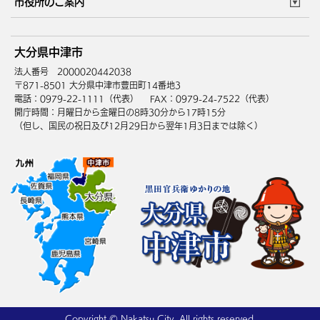
市役所のご案内
健康・医療
障がい・福祉
ウェブアクセシビリティ
リンク・著作権
庁舎地図
組織案内
サイトマップ
大分県中津市
高齢・介護
死亡・相続
中津市へのアクセス
法人番号 2000020442038
〒871-8501 大分県中津市豊田町14番地3
電話：0979-22-1111（代表）
FAX：0979-24-7522（代表）
開庁時間：月曜日から金曜日の8時30分から17時15分
（但し、国民の祝日及び12月29日から翌年1月3日までは除く）
Copyright © Nakatsu City, All rights reserved.