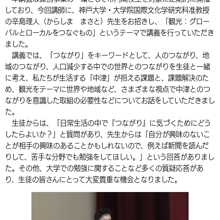
しており、今回講師に、神戸大学・大学院国際文化学研究科准教授
環境・衛生
生涯学習・スポーツ・人権
都市整備
手当・助成
健康・医療
観光なび
スポットを探す
市政情報
中国語（繁体字）
韓国語（한국어）
の辛島理人（からしま まさと）先生をお招きし、「観光：グロー
選挙
外国人の方向け情報
バルとローカルをつなぐもの」というテーマで講義を行っていただき
相談・支援・情報
計画・施策
遊ぶ・体験する
グルメ・食べる
中津市について
市役所の紹介
ました。
組織案内
講義では、「つながり」をキーワードとして、人のつながり、地
買う・おみやげ
四季のイベント・祭り
地方創生・地域活性化
広報・広聴
域のつながり、人口減少する中での世界とのつながりを生徒と一緒
移住・定住
行政・計画
に考え、私たちが生活する「中津」が抱える課題と、課題解決のた
め、観光をテーマに世界や地域など、さまざまな視点で中津とのつ
ながりを意識した取組の必要性などについてお話をしていただきまし
た。
生徒からは、「日常生活の中で『つながり』に気づくためにどう
したらよいか？」と質問があり、先生からは「自分が興味のないこ
とが相手の興味のあることかもしれないので、例えば新聞を読んだ
りして、苦手な分野でも勉強をしてほしい。」という回答がありまし
た。その他、大学での勉強に関することなど多くの質疑応答があ
り、生徒の皆さんにとって大変貴重な機会となりました。