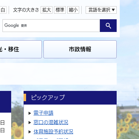
白
文字の大きさ
拡大
標準
縮小
言語を選択
光・移住
市政情報
ピックアップ
電子申請
窓口の
混雑状況
3日
6日
体育施設
予約状況