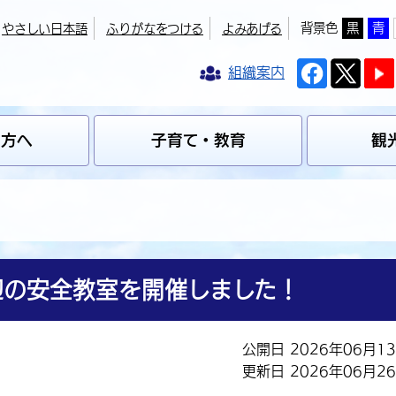
背景色
黒
青
やさしい日本語
ふりがなをつける
よみあげる
組織案内
の方へ
子育て・教育
観
辺の安全教室を開催しました！
公開日 2026年06月1
更新日 2026年06月2