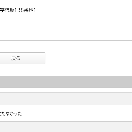
字柿坂138番地1
戻る