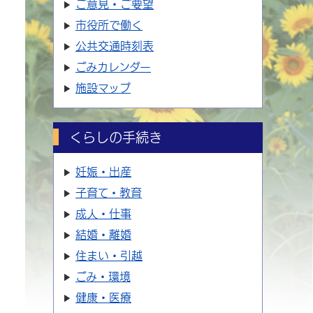
ご意見・ご要望
市役所で働く
公共交通時刻表
ごみカレンダー
施設マップ
くらしの手続き
妊娠・出産
子育て・教育
成人・仕事
結婚・離婚
住まい・引越
ごみ・環境
健康・医療