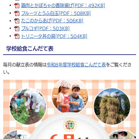
鶏肉とかぼちゃの香味揚げ[PDF：492KB]
フルーツとうふ白玉[PDF：508KB]
たこのからあげ[PDF：506KB]
プルコギ[PDF：503KB]
トリニータ丼の具[PDF：504KB]
学校給食こんだて表
毎月の献立表の情報は
令和8年度学校給食こんだて表
をご覧くださ
い。