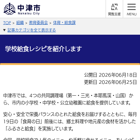
閲
M
覧
E
サイト内検索
文字の大きさ
TOP
組織
教育委員会
体育・給食課
支
N
援
U
記事カテゴリを全て表示する
拡大
標準
縮小
背景色
学校給食レシピを紹介します
公式SNS
黒
青
白
Facebook
X (Twitter)
YouTube
公開日 2026年06月18日
やさしい日本語
更新日 2026年06月25日
総合メニュー
ふりがなをつける
くらしの情報
中津市では、4つの共同調理場（第一・三光・本耶馬渓・山国）か
ら、市内の小学校・中学校・公立幼稚園に給食を提供しています。
届出・登録・証明
保険・年金
事業者の方へ
よみあげる
安心・安全で栄養バランスのとれた給食をお届けするとともに、毎月
福祉・介護
健康・予防
19日の「食育の日」前後には、郷土料理や地元産の食材を活かした
入札・契約
産業・雇用
子育て・教育
言語を選択
「ふるさと給食」を実施しています。
税金
住宅・インフラ
農林水産業
税金
施設情報
子どもを預ける
観光・移住
英語（English）
中国語（簡体字）