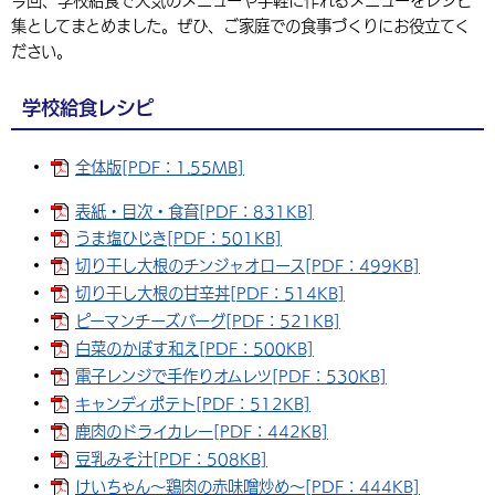
今回、学校給食で人気のメニューや手軽に作れるメニューをレシピ
環境・衛生
生涯学習・スポーツ・人権
集としてまとめました。ぜひ、ご家庭での食事づくりにお役立てく
都市整備
手当・助成
健康・医療
観光なび
スポットを探す
市政情報
中国語（繁体字）
韓国語（한국어）
ださい。
選挙
外国人の方向け情報
相談・支援・情報
計画・施策
遊ぶ・体験する
グルメ・食べる
中津市について
市役所の紹介
組織案内
学校給食レシピ
買う・おみやげ
四季のイベント・祭り
地方創生・地域活性化
広報・広聴
全体版[PDF：1.55MB]
移住・定住
行政・計画
表紙・目次・食育[PDF：831KB]
うま塩ひじき[PDF：501KB]
切り干し大根のチンジャオロース[PDF：499KB]
切り干し大根の甘辛丼[PDF：514KB]
ピーマンチーズバーグ[PDF：521KB]
白菜のかぼす和え[PDF：500KB]
電子レンジで手作りオムレツ[PDF：530KB]
キャンディポテト[PDF：512KB]
鹿肉のドライカレー[PDF：442KB]
豆乳みそ汁[PDF：508KB]
けいちゃん～鶏肉の赤味噌炒め～[PDF：444KB]