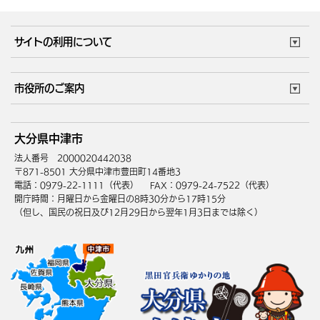
妊娠・出産
子育て・教育
市役所で働く
公共交通時刻表
サイトの利用について
成人・仕事
結婚・離婚
ごみカレンダー
施設マップ
住まい・引越
ごみ・環境
このサイトについて
個人情報の取扱い
市役所のご案内
健康・医療
障がい・福祉
ウェブアクセシビリティ
リンク・著作権
庁舎地図
組織案内
サイトマップ
大分県中津市
高齢・介護
死亡・相続
中津市へのアクセス
法人番号 2000020442038
〒871-8501 大分県中津市豊田町14番地3
電話：0979-22-1111（代表）
FAX：0979-24-7522（代表）
開庁時間：月曜日から金曜日の8時30分から17時15分
（但し、国民の祝日及び12月29日から翌年1月3日までは除く）