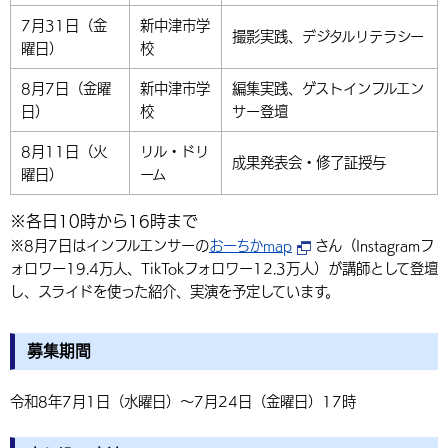
7月31日（金
新中津市学
撮影実践、デジタルリテラシー
曜日）
校
8月7日（金曜
新中津市学
編集実践、ゲストインフルエン
日）
校
サー登壇
8月11日（火
リル・ドリ
成果発表会・修了証授与
曜日）
ーム
※各日10時から16時まで
※8月7日はインフルエンサーの
おーちかmap
さん（Instagramフ
ォロワー19.4万人、TikTokフォロワー12.3万人）が講師として登壇
し、スライドを使った紹介、実演を予定しています。
募集期間
令和8年7月1日（水曜日）〜7月24日（金曜日）17時