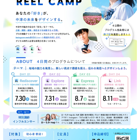
環境・衛生
生涯学習・スポーツ・人権
都市整備
手当・助成
健康・医療
観光なび
スポットを探す
市政情報
中国語（繁体字）
韓国語（한국어）
選挙
外国人の方向け情報
相談・支援・情報
計画・施策
遊ぶ・体験する
グルメ・食べる
中津市について
市役所の紹介
組織案内
買う・おみやげ
四季のイベント・祭り
地方創生・地域活性化
広報・広聴
移住・定住
行政・計画