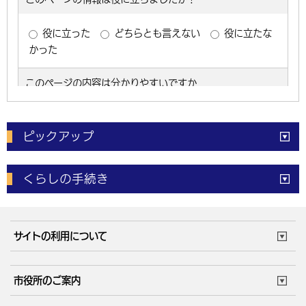
ピックアップ
電子申請
窓口の
混雑状況
くらしの手続き
体育施設
予約状況
ご意見・ご要望
妊娠・出産
子育て・教育
市役所で働く
公共交通時刻表
サイトの利用について
成人・仕事
結婚・離婚
ごみカレンダー
施設マップ
住まい・引越
ごみ・環境
このサイトについて
個人情報の取扱い
市役所のご案内
健康・医療
障がい・福祉
ウェブアクセシビリティ
リンク・著作権