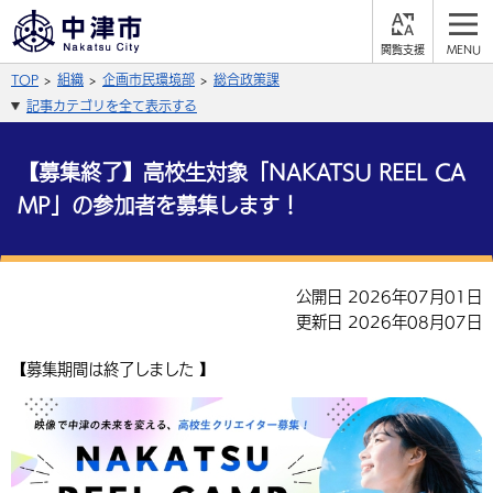
閲
M
覧
E
サイト内検索
文字の大きさ
TOP
組織
企画市民環境部
総合政策課
支
N
援
U
記事カテゴリを全て表示する
拡大
標準
縮小
背景色
【募集終了】高校生対象「NAKATSU REEL CA
公式SNS
MP」の参加者を募集します！
黒
青
白
Facebook
X (Twitter)
YouTube
やさしい日本語
総合メニュー
公開日 2026年07月01日
更新日 2026年08月07日
ふりがなをつける
くらしの情報
【募集期間は終了しました 】
届出・登録・証明
保険・年金
事業者の方へ
よみあげる
福祉・介護
健康・予防
入札・契約
産業・雇用
子育て・教育
言語を選択
税金
住宅・インフラ
農林水産業
税金
施設情報
子どもを預ける
観光・移住
英語（English）
中国語（簡体字）