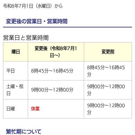
令和8年7月1日（水曜日）から
環境・衛生
生涯学習・スポーツ・人権
都市整備
手当・助成
健康・医療
観光なび
スポットを探す
市政情報
中国語（繁体字）
韓国語（한국어）
選挙
外国人の方向け情報
相談・支援・情報
計画・施策
変更後の営業日・営業時間
遊ぶ・体験する
グルメ・食べる
中津市について
市役所の紹介
組織案内
買う・おみやげ
四季のイベント・祭り
地方創生・地域活性化
広報・広聴
営業日と営業時間
移住・定住
行政・計画
変更後（令和8年7月1
曜日
変更前
日〜）
8時45分～16時45
平日
8時45分～16時45分
分
土曜・祝
9時00分～12時00
9時00分～12時00分
日
分
9時00分～12時00
日曜
休業
分
繁忙期について