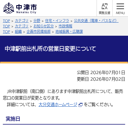
閲
M
覧
E
サイト内検索
文字の大きさ
TOP
カテゴリ
分野
住宅・インフラ
公共交通（電車・バスなど）
支
N
援
U
TOP
カテゴリ
お知らせ区分
市政情報
拡大
標準
縮小
TOP
組織
企画市民環境部
地域振興・広聴課
背景色
公式SNS
中津駅前出札所の営業日変更について
黒
青
白
Facebook
X (Twitter)
YouTube
やさしい日本語
公開日 2026年07月01日
総合メニュー
更新日 2026年07月02日
ふりがなをつける
くらしの情報
JR中津駅前（南口側）にあります中津駅前出札所について、販売
窓口の営業日が変更となります。
届出・登録・証明
保険・年金
事業者の方へ
よみあげる
詳細については、
大分交通ホームページ
をご覧ください。
福祉・介護
健康・予防
入札・契約
産業・雇用
子育て・教育
言語を選択
実施日
税金
住宅・インフラ
農林水産業
税金
施設情報
子どもを預ける
観光・移住
英語（English）
中国語（簡体字）