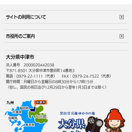
妊娠・出産
子育て・教育
市役所で働く
公共交通時刻表
サイトの利用について
成人・仕事
結婚・離婚
ごみカレンダー
施設マップ
住まい・引越
ごみ・環境
このサイトについて
個人情報の取扱い
市役所のご案内
健康・医療
障がい・福祉
ウェブアクセシビリティ
リンク・著作権
庁舎地図
組織案内
サイトマップ
大分県中津市
高齢・介護
死亡・相続
中津市へのアクセス
法人番号 2000020442038
〒871-8501 大分県中津市豊田町14番地3
電話：0979-22-1111（代表）
FAX：0979-24-7522（代表）
開庁時間：月曜日から金曜日の8時30分から17時15分
（但し、国民の祝日及び12月29日から翌年1月3日までは除く）