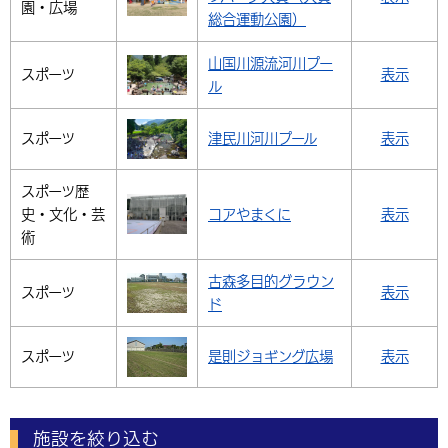
園・広場
総合運動公園）
山国川源流河川プー
スポーツ
表示
ル
スポーツ
津民川河川プール
表示
スポーツ
歴
史・文化・芸
コアやまくに
表示
術
古森多目的グラウン
スポーツ
表示
ド
スポーツ
是則ジョギング広場
表示
施設を絞り込む