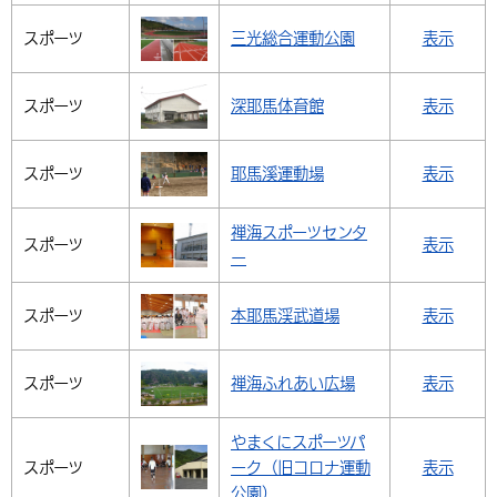
スポーツ
三光総合運動公園
表示
スポーツ
深耶馬体育館
表示
スポーツ
耶馬溪運動場
表示
禅海スポーツセンタ
スポーツ
表示
ー
スポーツ
本耶馬渓武道場
表示
スポーツ
禅海ふれあい広場
表示
やまくにスポーツパ
スポーツ
ーク（旧コロナ運動
表示
公園）