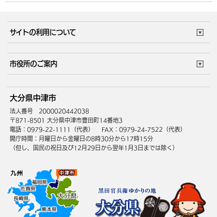
サイトの利用について
このサイトについて
個人情報の取扱い
市役所のご案内
ウェブアクセシビリティ
リンク・著作権
庁舎地図
組織案内
サイトマップ
大分県中津市
中津市へのアクセス
法人番号 2000020442038
〒871-8501 大分県中津市豊田町14番地3
電話：0979-22-1111（代表）
FAX：0979-24-7522（代表）
開庁時間：月曜日から金曜日の8時30分から17時15分
（但し、国民の祝日及び12月29日から翌年1月3日までは除く）