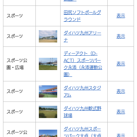
田尻ソフトボールグ
スポーツ
表示
ラウンド
ダイハツ九州アリー
スポーツ
表示
ナ
ディーアクト（D-
スポーツ
公
ACT）スポーツパー
表示
園・広場
ク永添（永添運動公
園）
ダイハツ九州スタジ
スポーツ
表示
アム
ダイハツ九州軟式野
スポーツ
表示
球場
ダイハツ九州スポー
スポーツ
公
ツパーク大貞（大貞
表示