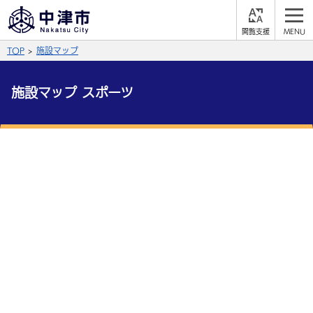
閲
M
覧
E
サイト内検索
文字の大きさ
TOP
施設マップ
支
N
援
U
拡大
標準
縮小
施設マップ スポーツ
背景色
公式SNS
黒
青
白
Facebook
X (Twitter)
YouTube
やさしい日本語
総合メニュー
ふりがなをつける
くらしの情報
届出・登録・証明
保険・年金
事業者の方へ
よみあげる
福祉・介護
健康・予防
入札・契約
産業・雇用
子育て・教育
言語を選択
税金
住宅・インフラ
農林水産業
税金
施設情報
子どもを預ける
観光・移住
英語（English）
中国語（簡体字）