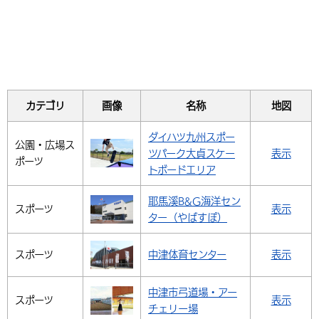
環境・衛生
生涯学習・スポーツ・人権
都市整備
手当・助成
健康・医療
観光なび
スポットを探す
市政情報
中国語（繁体字）
韓国語（한국어）
選挙
外国人の方向け情報
相談・支援・情報
計画・施策
遊ぶ・体験する
グルメ・食べる
中津市について
市役所の紹介
組織案内
買う・おみやげ
四季のイベント・祭り
地方創生・地域活性化
広報・広聴
カテゴリ
画像
名称
地図
移住・定住
行政・計画
ダイハツ九州スポー
公園・広場
ス
ツパーク大貞スケー
表示
ポーツ
トボードエリア
耶馬溪B&G海洋セン
スポーツ
表示
ター（やばすぽ）
スポーツ
中津体育センター
表示
中津市弓道場・アー
スポーツ
表示
チェリー場