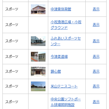
スポーツ
中津東体育館
表示
小祝漁港広場・小祝
スポーツ
表示
グラウンド
ふれあいスポーツセ
スポーツ
表示
ンター
スポーツ
今津柔道場
表示
スポーツ
錬心館
表示
スポーツ
米山テニスコート
表示
中央公園ソフトボー
スポーツ
表示
ル球場照明施設