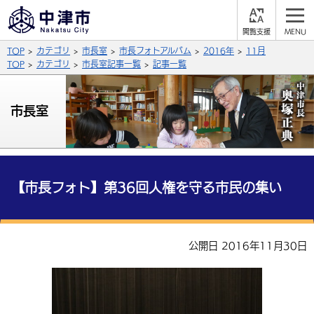
閲
M
覧
E
サイト内検索
文字の大きさ
TOP
カテゴリ
市長室
市長フォトアルバム
2016年
11月
支
N
援
U
TOP
カテゴリ
市長室記事一覧
記事一覧
拡大
標準
縮小
背景色
市長室
公式SNS
黒
青
白
Facebook
X (Twitter)
YouTube
やさしい日本語
総合メニュー
【市長フォト】第36回人権を守る市民の集い
ふりがなをつける
くらしの情報
届出・登録・証明
保険・年金
事業者の方へ
公開日 2016年11月30日
よみあげる
福祉・介護
健康・予防
入札・契約
産業・雇用
子育て・教育
言語を選択
税金
住宅・インフラ
農林水産業
税金
施設情報
子どもを預ける
観光・移住
英語（English）
中国語（簡体字）