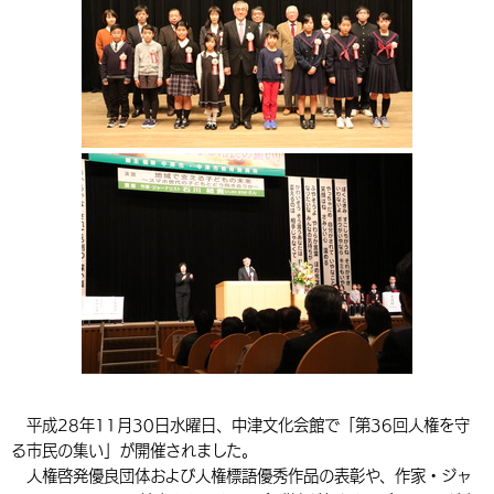
環境・衛生
生涯学習・スポーツ・人権
都市整備
手当・助成
健康・医療
観光なび
スポットを探す
市政情報
中国語（繁体字）
韓国語（한국어）
選挙
外国人の方向け情報
相談・支援・情報
計画・施策
遊ぶ・体験する
グルメ・食べる
中津市について
市役所の紹介
組織案内
買う・おみやげ
四季のイベント・祭り
地方創生・地域活性化
広報・広聴
移住・定住
行政・計画
平成28年11月30日水曜日、中津文化会館で「第36回人権を守
る市民の集い」が開催されました。
人権啓発優良団体および人権標語優秀作品の表彰や、作家・ジャ