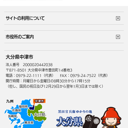
サイトの利用について
このサイトについて
個人情報の取扱い
市役所のご案内
ウェブアクセシビリティ
リンク・著作権
庁舎地図
組織案内
サイトマップ
大分県中津市
中津市へのアクセス
法人番号 2000020442038
〒871-8501 大分県中津市豊田町14番地3
電話：0979-22-1111（代表）
FAX：0979-24-7522（代表）
開庁時間：月曜日から金曜日の8時30分から17時15分
（但し、国民の祝日及び12月29日から翌年1月3日までは除く）