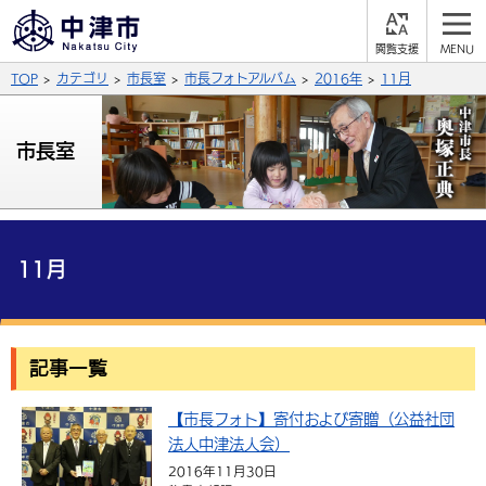
閲
M
覧
E
サイト内検索
文字の大きさ
TOP
カテゴリ
市長室
市長フォトアルバム
2016年
11月
支
N
援
U
拡大
標準
縮小
市長室
背景色
公式SNS
黒
青
白
Facebook
X (Twitter)
YouTube
やさしい日本語
11月
総合メニュー
ふりがなをつける
くらしの情報
記事一覧
届出・登録・証明
保険・年金
事業者の方へ
よみあげる
【市長フォト】寄付および寄贈（公益社団
福祉・介護
健康・予防
入札・契約
産業・雇用
子育て・教育
言語を選択
法人中津法人会）
税金
住宅・インフラ
農林水産業
税金
施設情報
子どもを預ける
観光・移住
2016年11月30日
英語（English）
中国語（簡体字）