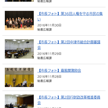
秘書広報課
環境・衛生
生涯学習・スポーツ・人権
都市整備
手当・助成
健康・医療
観光なび
スポットを探す
市政情報
中国語（繁体字）
韓国語（한국어）
【市長フォト】第36回人権を守る市民の集
選挙
外国人の方向け情報
相談・支援・情報
計画・施策
遊ぶ・体験する
グルメ・食べる
中津市について
市役所の紹介
い
組織案内
2016年11月30日
買う・おみやげ
四季のイベント・祭り
地方創生・地域活性化
広報・広聴
秘書広報課
移住・定住
行政・計画
【市長フォト】第2回中津市総合計画審議
会
2016年11月29日
秘書広報課
【市長フォト】嘉風関激励会
2016年11月28日
秘書広報課
【市長フォト】第2回行財政改革推進委員
会