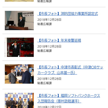
秘書広報課
環境・衛生
生涯学習・スポーツ・人権
都市整備
手当・助成
健康・医療
観光なび
スポットを探す
市政情報
中国語（繁体字）
韓国語（한국어）
【市長フォト】消防団協力事業所認定式
選挙
外国人の方向け情報
相談・支援・情報
計画・施策
遊ぶ・体験する
グルメ・食べる
中津市について
市役所の紹介
2018年12月28日
組織案内
秘書広報課
買う・おみやげ
四季のイベント・祭り
地方創生・地域活性化
広報・広聴
移住・定住
行政・計画
【市長フォト】年末夜警巡視
2018年12月28日
秘書広報課
【市長フォト】中津市表彰式（中津OBサッ
カークラブ、山本雄一氏）
2018年12月28日
秘書広報課
【市長フォト】福岡ソフトバンクホークス
入団報告会（奥村政稔選手）
2018年12月27日