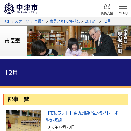
閲
M
覧
E
サイト内検索
文字の大きさ
TOP
カテゴリ
市長室
市長フォトアルバム
2018年
12月
支
N
援
U
拡大
標準
縮小
市長室
背景色
公式SNS
黒
青
白
Facebook
X (Twitter)
YouTube
やさしい日本語
12月
総合メニュー
ふりがなをつける
くらしの情報
記事一覧
届出・登録・証明
保険・年金
事業者の方へ
よみあげる
【市長フォト】東九州龍谷高校バレーボー
福祉・介護
健康・予防
入札・契約
産業・雇用
子育て・教育
言語を選択
ル部激励
税金
住宅・インフラ
農林水産業
税金
施設情報
子どもを預ける
観光・移住
2018年12月29日
英語（English）
中国語（簡体字）