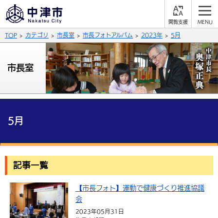
閲
M
覧
E
サイト内検索
文字の大きさ
TOP
カテゴリ
市長室
市長フォトアルバム
2023年
5月
支
N
援
U
拡大
標準
縮小
市長室
背景色
公式SNS
黒
青
白
Facebook
X (Twitter)
YouTube
やさしい日本語
5月
総合メニュー
ふりがなをつける
くらしの情報
記事一覧
届出・登録・証明
保険・年金
事業者の方へ
よみあげる
【市長フォト】運動で健康づくり推進協議
福祉・介護
健康・予防
入札・契約
産業・雇用
子育て・教育
言語を選択
会
税金
住宅・インフラ
農林水産業
税金
施設情報
子どもを預ける
観光・移住
2023年05月31日
英語（English）
中国語（簡体字）