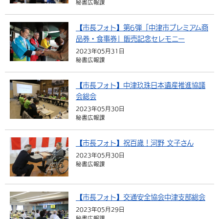
秘書広報課
環境・衛生
生涯学習・スポーツ・人権
都市整備
手当・助成
健康・医療
観光なび
スポットを探す
市政情報
中国語（繁体字）
韓国語（한국어）
【市長フォト】第6弾「中津市プレミアム商
選挙
外国人の方向け情報
相談・支援・情報
計画・施策
遊ぶ・体験する
グルメ・食べる
中津市について
市役所の紹介
品券・食事券」販売記念セレモニー
組織案内
2023年05月31日
買う・おみやげ
四季のイベント・祭り
地方創生・地域活性化
広報・広聴
秘書広報課
移住・定住
行政・計画
【市長フォト】中津玖珠日本遺産推進協議
会総会
2023年05月30日
秘書広報課
【市長フォト】祝百歳！河野 文子さん
2023年05月30日
秘書広報課
【市長フォト】交通安全協会中津支部総会
2023年05月29日
秘書広報課