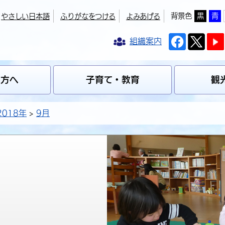
背景色
黒
青
やさしい日本語
ふりがなをつける
よみあげる
組織案内
の方へ
子育て・教育
観
2018年
9月