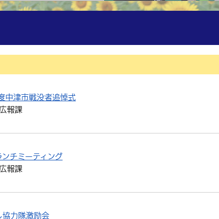
度中津市戦没者追悼式
広報課
ランチミーティング
広報課
し協力隊激励会