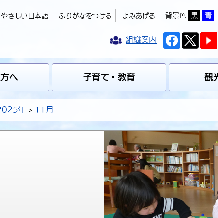
背景色
黒
青
やさしい日本語
ふりがなをつける
よみあげる
組織案内
の方へ
子育て・教育
観
2025年
11月