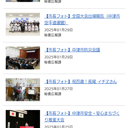
秘書広報課
環境・衛生
生涯学習・スポーツ・人権
都市整備
手当・助成
健康・医療
観光なび
スポットを探す
市政情報
中国語（繁体字）
韓国語（한국어）
【市長フォト】全国大会出場報告（中津市
選挙
外国人の方向け情報
相談・支援・情報
計画・施策
遊ぶ・体験する
グルメ・食べる
中津市について
市役所の紹介
空手道連盟）
組織案内
2025年01月29日
買う・おみやげ
四季のイベント・祭り
地方創生・地域活性化
広報・広聴
秘書広報課
移住・定住
行政・計画
【市長フォト】中津市防災会議
2025年01月29日
秘書広報課
【市長フォト】祝百歳！長尾 イチヱさん
2025年01月27日
秘書広報課
【市長フォト】中津市安全・安心まちづく
り推進大会
2025年01月25日