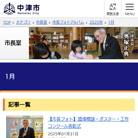
閲
M
覧
E
サイト内検索
文字の大きさ
TOP
カテゴリ
市長室
市長フォトアルバム
2025年
1月
支
N
援
U
拡大
標準
縮小
市長室
背景色
公式SNS
黒
青
白
Facebook
X (Twitter)
YouTube
やさしい日本語
1月
総合メニュー
ふりがなをつける
くらしの情報
記事一覧
届出・登録・証明
保険・年金
事業者の方へ
よみあげる
【市長フォト】環境標語・ポスター・工作
福祉・介護
健康・予防
入札・契約
産業・雇用
子育て・教育
言語を選択
コンクール表彰式
税金
住宅・インフラ
農林水産業
税金
施設情報
子どもを預ける
観光・移住
2025年01月31日
英語（English）
中国語（簡体字）