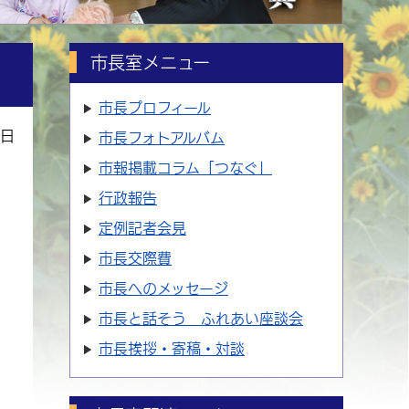
市長室メニュー
市長プロフィール
9日
市長フォトアルバム
市報掲載コラム「つなぐ」
行政報告
定例記者会見
市長交際費
市長へのメッセージ
市長と話そう ふれあい座談会
市長挨拶・寄稿・対談