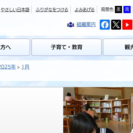
背景色
黒
青
やさしい日本語
ふりがなをつける
よみあげる
組織案内
の方へ
子育て・教育
観
2025年
1月