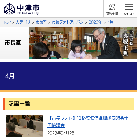
閲
M
覧
E
サイト内検索
文字の大きさ
TOP
カテゴリ
市長室
市長フォトアルバム
2023年
4月
支
N
援
U
拡大
標準
縮小
市長室
背景色
公式SNS
黒
青
白
Facebook
X (Twitter)
YouTube
やさしい日本語
4月
総合メニュー
ふりがなをつける
くらしの情報
記事一覧
届出・登録・証明
保険・年金
事業者の方へ
よみあげる
【市長フォト】道路整備促進期成同盟会全
福祉・介護
健康・予防
入札・契約
産業・雇用
子育て・教育
言語を選択
国協議会
税金
住宅・インフラ
農林水産業
税金
施設情報
子どもを預ける
観光・移住
2023年04月28日
英語（English）
中国語（簡体字）