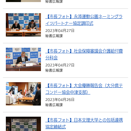
秘書広報課
環境・衛生
生涯学習・スポーツ・人権
都市整備
手当・助成
健康・医療
観光なび
スポットを探す
市政情報
中国語（繁体字）
韓国語（한국어）
【市長フォト】永添運動公園ネーミングラ
選挙
外国人の方向け情報
相談・支援・情報
計画・施策
遊ぶ・体験する
グルメ・食べる
中津市について
市役所の紹介
イツパートナー協定調印式
組織案内
2023年04月27日
買う・おみやげ
四季のイベント・祭り
地方創生・地域活性化
広報・広聴
秘書広報課
移住・定住
行政・計画
【市長フォト】社会保障審議会介護給付費
分科会
2023年04月27日
秘書広報課
【市長フォト】大会優勝報告会（大分県テ
コンドー協会中津支部）
2023年04月26日
秘書広報課
【市長フォト】日本文理大学との包括連携
協定締結式