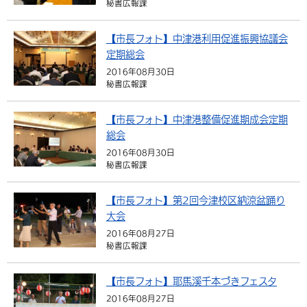
秘書広報課
環境・衛生
生涯学習・スポーツ・人権
都市整備
手当・助成
健康・医療
観光なび
スポットを探す
市政情報
中国語（繁体字）
韓国語（한국어）
【市長フォト】中津港利用促進振興協議会
選挙
外国人の方向け情報
相談・支援・情報
計画・施策
遊ぶ・体験する
グルメ・食べる
中津市について
市役所の紹介
定期総会
組織案内
2016年08月30日
買う・おみやげ
四季のイベント・祭り
地方創生・地域活性化
広報・広聴
秘書広報課
移住・定住
行政・計画
【市長フォト】中津港整備促進期成会定期
総会
2016年08月30日
秘書広報課
【市長フォト】第2回今津校区納涼盆踊り
大会
2016年08月27日
秘書広報課
【市長フォト】耶馬溪千本づきフェスタ
2016年08月27日