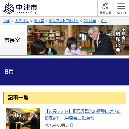
閲
M
覧
E
サイト内検索
文字の大きさ
TOP
カテゴリ
市長室
市長フォトアルバム
2016年
8月
支
N
援
U
拡大
標準
縮小
市長室
背景色
公式SNS
黒
青
白
Facebook
X (Twitter)
YouTube
やさしい日本語
8月
総合メニュー
ふりがなをつける
くらしの情報
記事一覧
届出・登録・証明
保険・年金
事業者の方へ
よみあげる
【市長フォト】耶馬渓観光の振興に対する
福祉・介護
健康・予防
入札・契約
産業・雇用
子育て・教育
言語を選択
指定寄付（中津商工会議所）
税金
住宅・インフラ
農林水産業
税金
施設情報
子どもを預ける
観光・移住
2016年08月31日
英語（English）
中国語（簡体字）