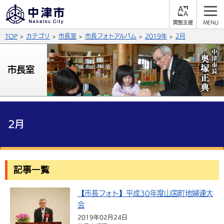
閲
M
覧
E
サイト内検索
文字の大きさ
TOP
カテゴリ
市長室
市長フォトアルバム
2019年
2月
支
N
援
U
拡大
標準
縮小
市長室
背景色
公式SNS
黒
青
白
Facebook
X (Twitter)
YouTube
やさしい日本語
2月
総合メニュー
ふりがなをつける
くらしの情報
記事一覧
届出・登録・証明
保険・年金
事業者の方へ
よみあげる
【市長フォト】平成30年度山国町地婦連大
福祉・介護
健康・予防
入札・契約
産業・雇用
子育て・教育
言語を選択
会
税金
住宅・インフラ
農林水産業
税金
施設情報
子どもを預ける
観光・移住
2019年02月24日
英語（English）
中国語（簡体字）