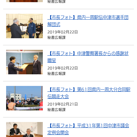
秘書広報課
環境・衛生
生涯学習・スポーツ・人権
都市整備
手当・助成
健康・医療
観光なび
スポットを探す
市政情報
中国語（繁体字）
韓国語（한국어）
【市長フォト】県内一周駅伝中津市選手団
選挙
外国人の方向け情報
相談・支援・情報
計画・施策
遊ぶ・体験する
グルメ・食べる
中津市について
市役所の紹介
解団式
組織案内
2019年02月22日
買う・おみやげ
四季のイベント・祭り
地方創生・地域活性化
広報・広聴
秘書広報課
移住・定住
行政・計画
【市長フォト】中津警察署長からの感謝状
贈呈
2019年02月22日
秘書広報課
【市長フォト】第61回県内一周大分合同駅
伝競走大会
2019年02月21日
秘書広報課
【市長フォト】平成31年第1回中津市議会
定例会開会