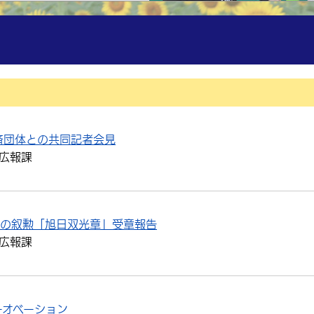
済団体との共同記者会見
広報課
春の叙勲「旭日双光章」受章報告
広報課
ーオベーション