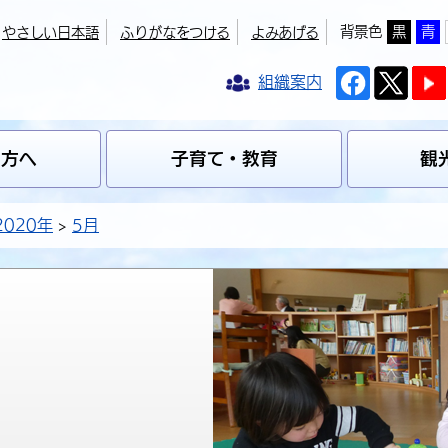
背景色
黒
青
やさしい日本語
ふりがなをつける
よみあげる
組織案内
の方へ
子育て・教育
観
2020年
5月