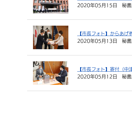
2020年05月15日
秘書
【市長フォト】からあげ
2020年05月13日
秘書
【市長フォト】寄付（中
2020年05月12日
秘書