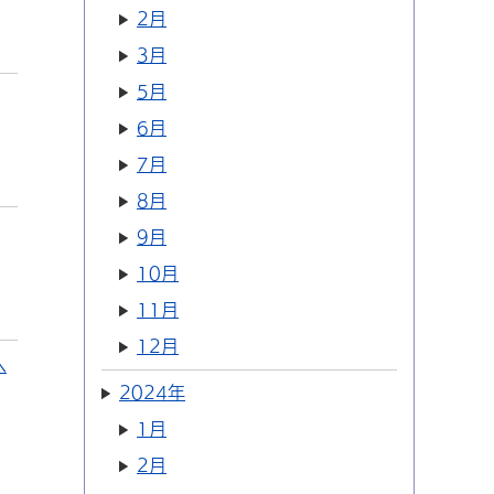
2月
3月
5月
6月
7月
8月
9月
10月
11月
12月
へ
2024年
1月
2月