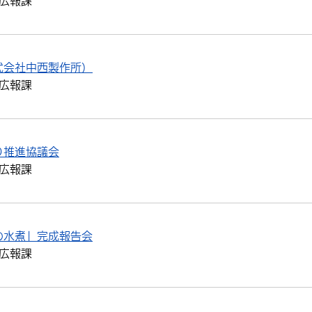
広報課
式会社中西製作所）
広報課
り推進協議会
広報課
の水煮」完成報告会
広報課