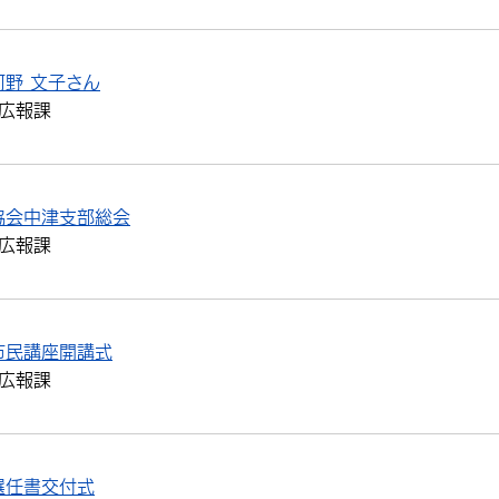
野 文子さん
広報課
協会中津支部総会
広報課
市民講座開講式
広報課
選任書交付式