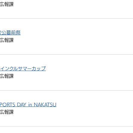
広報課
次公墓前祭
広報課
インクルサマーカップ
広報課
RTS DAY in NAKATSU
広報課