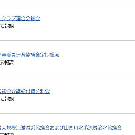
人クラブ連合会総会
広報課
児童委員連合協議会定期総会
広報課
審議会介護給付費分科会
広報課
域大規模氾濫減災協議会および山国川水系流域治水協議会