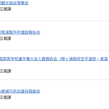
渓観光協会理事会
広報課
耶馬溪製作所増設報告会
広報課
全国高等学校選手権大会入賞報告会（柳ヶ浦高校空手道部・柔道
広報課
力絶滅市民会議役員総会
広報課