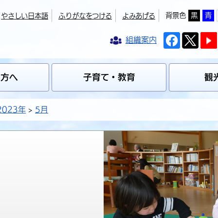
背景色
黒
青
やさしい日本語
ふりがなをつける
よみあげる
組織案内
の方へ
子育て・教育
観
2023年
5月