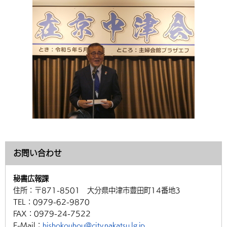
環境・衛生
生涯学習・スポーツ・人権
都市整備
手当・助成
健康・医療
観光なび
スポットを探す
市政情報
中国語（繁体字）
韓国語（한국어）
選挙
外国人の方向け情報
相談・支援・情報
計画・施策
遊ぶ・体験する
グルメ・食べる
中津市について
市役所の紹介
組織案内
買う・おみやげ
四季のイベント・祭り
地方創生・地域活性化
広報・広聴
移住・定住
行政・計画
お問い合わせ
秘書広報課
住所：
〒871-8501 大分県中津市豊田町14番地3
TEL：
0979-62-9870
FAX：
0979-24-7522
E-Mail：
hishokouhou@city.nakatsu.lg.jp