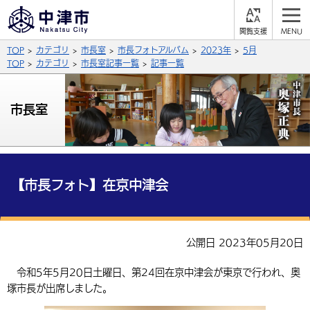
閲
M
覧
E
サイト内検索
文字の大きさ
TOP
カテゴリ
市長室
市長フォトアルバム
2023年
5月
支
N
援
U
TOP
カテゴリ
市長室記事一覧
記事一覧
拡大
標準
縮小
背景色
市長室
公式SNS
黒
青
白
Facebook
X (Twitter)
YouTube
やさしい日本語
総合メニュー
【市長フォト】在京中津会
ふりがなをつける
くらしの情報
届出・登録・証明
保険・年金
事業者の方へ
公開日 2023年05月20日
よみあげる
福祉・介護
健康・予防
入札・契約
産業・雇用
子育て・教育
令和5年5月20日土曜日、第24回在京中津会が東京で行われ、奥
言語を選択
塚市長が出席しました。
税金
住宅・インフラ
農林水産業
税金
施設情報
子どもを預ける
観光・移住
英語（English）
中国語（簡体字）