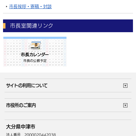
市長挨拶・寄稿・対談
市長室関連リンク
サイトの利用について
このサイトについて
個人情報の取扱い
市役所のご案内
ウェブアクセシビリティ
リンク・著作権
庁舎地図
組織案内
サイトマップ
大分県中津市
中津市へのアクセス
法人番号 2000020442038