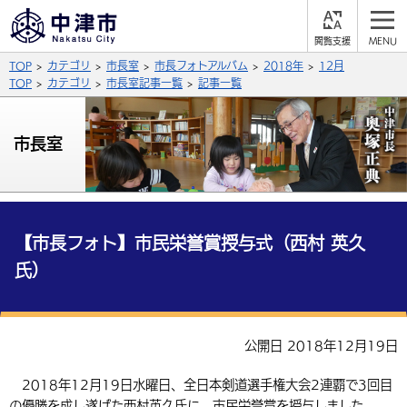
閲
M
覧
E
サイト内検索
文字の大きさ
TOP
カテゴリ
市長室
市長フォトアルバム
2018年
12月
支
N
援
U
TOP
カテゴリ
市長室記事一覧
記事一覧
拡大
標準
縮小
背景色
市長室
公式SNS
黒
青
白
Facebook
X (Twitter)
YouTube
やさしい日本語
総合メニュー
【市長フォト】市民栄誉賞授与式（西村 英久
氏）
ふりがなをつける
くらしの情報
届出・登録・証明
保険・年金
事業者の方へ
よみあげる
公開日 2018年12月19日
福祉・介護
健康・予防
入札・契約
産業・雇用
子育て・教育
言語を選択
2018年12月19日水曜日、全日本剣道選手権大会2連覇で3回目
税金
住宅・インフラ
農林水産業
税金
施設情報
子どもを預ける
観光・移住
英語（English）
中国語（簡体字）
の優勝を成し遂げた西村英久氏に、市民栄誉賞を授与しました。