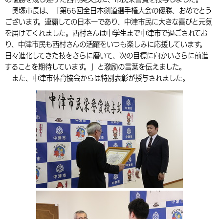
奥塚市長は、「第66回全日本剣道選手権大会の優勝、おめでとう
環境・衛生
生涯学習・スポーツ・人権
都市整備
手当・助成
健康・医療
観光なび
スポットを探す
市政情報
中国語（繁体字）
韓国語（한국어）
ございます。連覇しての日本一であり、中津市民に大きな喜びと元気
選挙
外国人の方向け情報
を届けてくれました。西村さんは中学生まで中津市で過ごされてお
相談・支援・情報
計画・施策
遊ぶ・体験する
グルメ・食べる
中津市について
市役所の紹介
り、中津市民も西村さんの活躍をいつも楽しみに応援しています。
組織案内
買う・おみやげ
四季のイベント・祭り
日々進化してきた技をさらに磨いて、次の目標に向かいさらに前進
地方創生・地域活性化
広報・広聴
することを期待しています。」と激励の言葉を伝えました。
移住・定住
行政・計画
また、中津市体育協会からは特別表彰が授与されました。