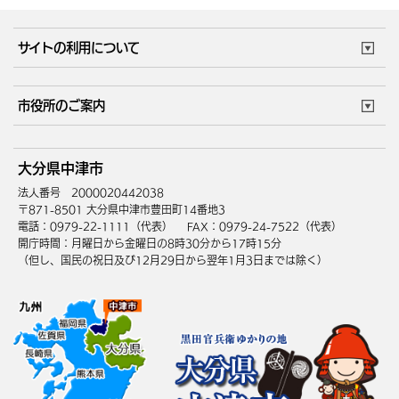
サイトの利用について
このサイトについて
個人情報の取扱い
市役所のご案内
ウェブアクセシビリティ
リンク・著作権
庁舎地図
組織案内
サイトマップ
大分県中津市
中津市へのアクセス
法人番号 2000020442038
〒871-8501 大分県中津市豊田町14番地3
電話：0979-22-1111（代表）
FAX：0979-24-7522（代表）
開庁時間：月曜日から金曜日の8時30分から17時15分
（但し、国民の祝日及び12月29日から翌年1月3日までは除く）