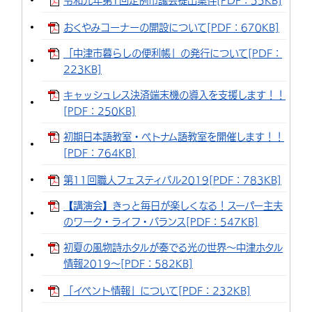
令和元年第1回定例市議会提出案件[PDF：35KB]
環境・衛生
生涯学習・スポーツ・人権
都市整備
手当・助成
健康・医療
観光なび
スポットを探す
市政情報
中国語（繁体字）
韓国語（한국어）
おくやみコーナーの開設について[PDF：670KB]
選挙
外国人の方向け情報
相談・支援・情報
計画・施策
遊ぶ・体験する
グルメ・食べる
中津市について
市役所の紹介
「中津市暮らしの便利帳」の発行について[PDF：
組織案内
223KB]
買う・おみやげ
四季のイベント・祭り
地方創生・地域活性化
広報・広聴
キャッシュレス決済端末機の導入を支援します！！
移住・定住
行政・計画
[PDF：250KB]
初期日本語教室・ベトナム語教室を開催します！！
[PDF：764KB]
第11回職人フェスティバル2019[PDF：783KB]
【講演会】きっと毎日が楽しくなる！スーパー主夫
のワーク・ライフ・バランス[PDF：547KB]
初夏の風物詩ホタルが奏でる光の世界～中津ホタル
情報2019～[PDF：582KB]
「イベント情報」について[PDF：232KB]