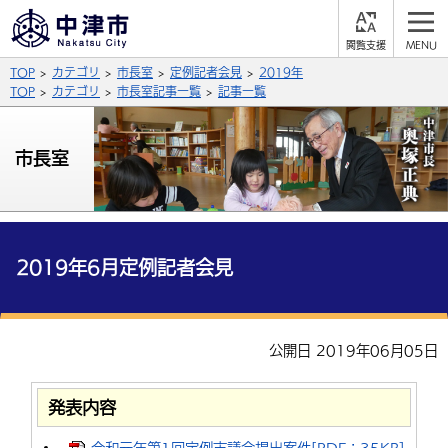
閲
M
覧
E
サイト内検索
文字の大きさ
TOP
カテゴリ
市長室
定例記者会見
2019年
支
N
援
U
TOP
カテゴリ
市長室記事一覧
記事一覧
拡大
標準
縮小
背景色
市長室
公式SNS
黒
青
白
Facebook
X (Twitter)
YouTube
やさしい日本語
総合メニュー
2019年6月定例記者会見
ふりがなをつける
くらしの情報
届出・登録・証明
保険・年金
事業者の方へ
公開日 2019年06月05日
よみあげる
福祉・介護
健康・予防
入札・契約
産業・雇用
子育て・教育
言語を選択
発表内容
税金
住宅・インフラ
農林水産業
税金
施設情報
子どもを預ける
観光・移住
英語（English）
中国語（簡体字）