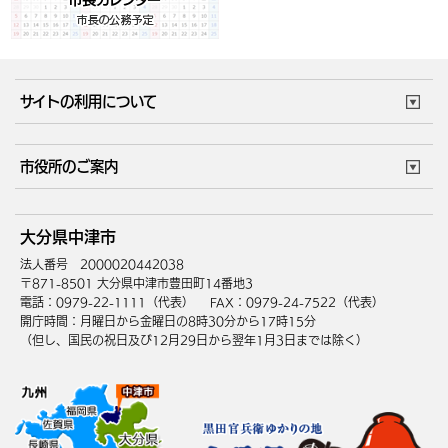
サイトの利用について
このサイトについて
個人情報の取扱い
市役所のご案内
ウェブアクセシビリティ
リンク・著作権
庁舎地図
組織案内
サイトマップ
大分県中津市
中津市へのアクセス
法人番号 2000020442038
〒871-8501 大分県中津市豊田町14番地3
電話：0979-22-1111（代表）
FAX：0979-24-7522（代表）
開庁時間：月曜日から金曜日の8時30分から17時15分
（但し、国民の祝日及び12月29日から翌年1月3日までは除く）