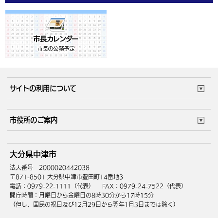
サイトの利用について
このサイトについて
個人情報の取扱い
市役所のご案内
ウェブアクセシビリティ
リンク・著作権
庁舎地図
組織案内
サイトマップ
大分県中津市
中津市へのアクセス
法人番号 2000020442038
〒871-8501 大分県中津市豊田町14番地3
電話：0979-22-1111（代表）
FAX：0979-24-7522（代表）
開庁時間：月曜日から金曜日の8時30分から17時15分
（但し、国民の祝日及び12月29日から翌年1月3日までは除く）