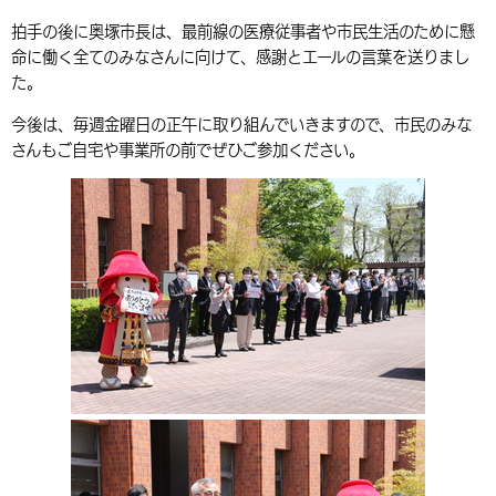
環境・衛生
生涯学習・スポーツ・人権
都市整備
手当・助成
健康・医療
拍手の後に奥塚市長は、最前線の医療従事者や市民生活のために懸
観光なび
スポットを探す
市政情報
中国語（繁体字）
韓国語（한국어）
命に働く全てのみなさんに向けて、感謝とエールの言葉を送りまし
選挙
外国人の方向け情報
相談・支援・情報
計画・施策
遊ぶ・体験する
グルメ・食べる
中津市について
市役所の紹介
た。
組織案内
今後は、毎週金曜日の正午に取り組んでいきますので、市民のみな
買う・おみやげ
四季のイベント・祭り
地方創生・地域活性化
広報・広聴
さんもご自宅や事業所の前でぜひご参加ください。
移住・定住
行政・計画