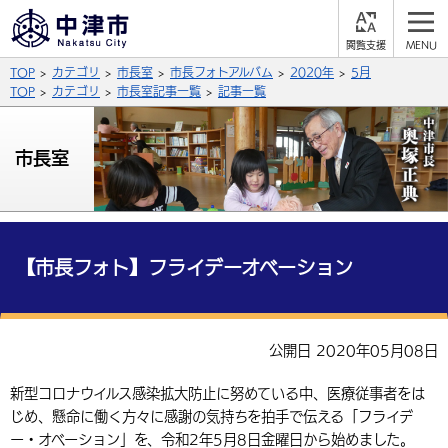
閲
M
覧
E
サイト内検索
文字の大きさ
TOP
カテゴリ
市長室
市長フォトアルバム
2020年
5月
支
N
援
U
TOP
カテゴリ
市長室記事一覧
記事一覧
拡大
標準
縮小
背景色
市長室
公式SNS
黒
青
白
Facebook
X (Twitter)
YouTube
やさしい日本語
総合メニュー
【市長フォト】フライデーオベーション
ふりがなをつける
くらしの情報
届出・登録・証明
保険・年金
事業者の方へ
公開日 2020年05月08日
よみあげる
福祉・介護
健康・予防
入札・契約
産業・雇用
子育て・教育
新型コロナウイルス感染拡大防止に努めている中、医療従事者をは
言語を選択
じめ、懸命に働く方々に感謝の気持ちを拍手で伝える「フライデ
税金
住宅・インフラ
農林水産業
税金
施設情報
子どもを預ける
観光・移住
英語（English）
中国語（簡体字）
ー・オベーション」を、令和2年5月8日金曜日から始めました。