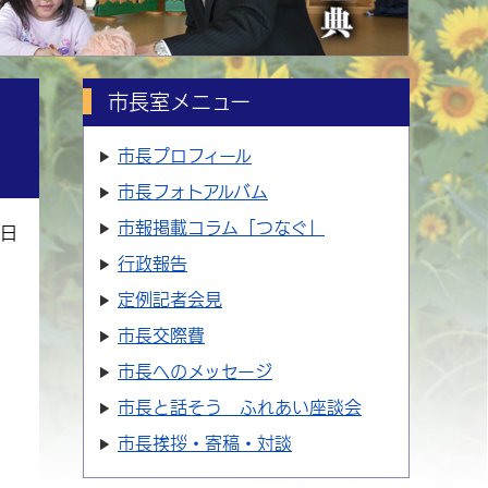
市長室メニュー
市長プロフィール
市長フォトアルバム
市報掲載コラム「つなぐ」
5日
行政報告
定例記者会見
市長交際費
市長へのメッセージ
市長と話そう ふれあい座談会
市長挨拶・寄稿・対談