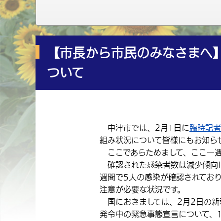
【市長から市民のみなさまへ
ついて
中津市では、2月1日に
臨時記者
組み状況について皆様にもお知ら
ここであらためまして、ここ一週
確認された感染者数は減少傾向に
週間で5人の感染が確認されてお
注意が必要な状況です。
国におきましては、2月2日の新
発令中の緊急事態宣言について、1