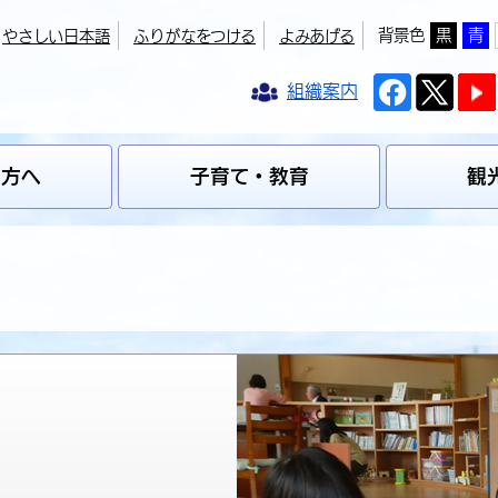
背景色
黒
青
やさしい日本語
ふりがなをつける
よみあげる
組織案内
の方へ
子育て・教育
観