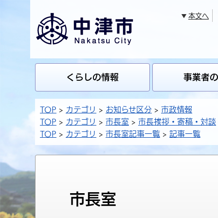
本文へ
くらしの情報
事業者
TOP
カテゴリ
お知らせ区分
市政情報
TOP
カテゴリ
市長室
市長挨拶・寄稿・対談
TOP
カテゴリ
市長室記事一覧
記事一覧
市長室