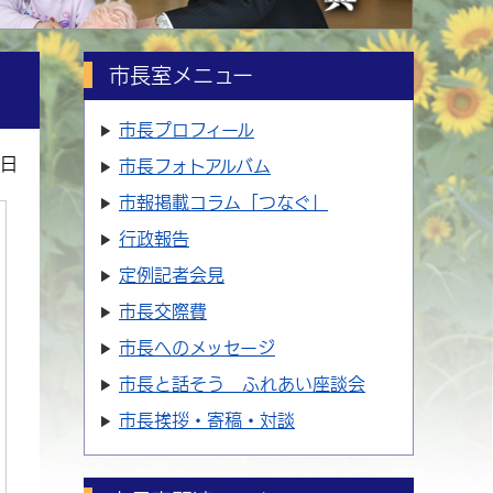
市長室メニュー
市長プロフィール
1日
市長フォトアルバム
市報掲載コラム「つなぐ」
行政報告
定例記者会見
市長交際費
市長へのメッセージ
市長と話そう ふれあい座談会
市長挨拶・寄稿・対談