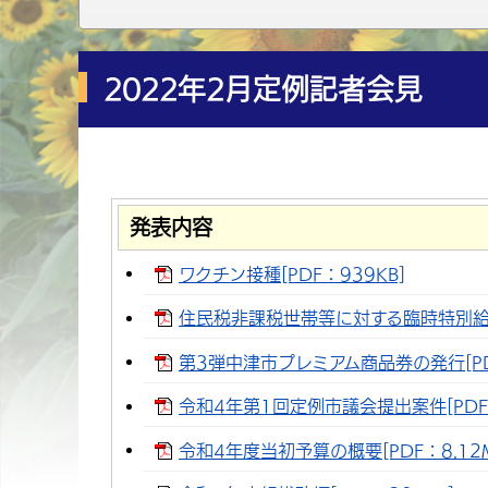
2022年2月定例記者会見
発表内容
ワクチン接種[PDF：939KB]
住民税非課税世帯等に対する臨時特別給付金
第3弾中津市プレミアム商品券の発行[PDF
令和4年第1回定例市議会提出案件[PDF：
令和4年度当初予算の概要[PDF：8.12M