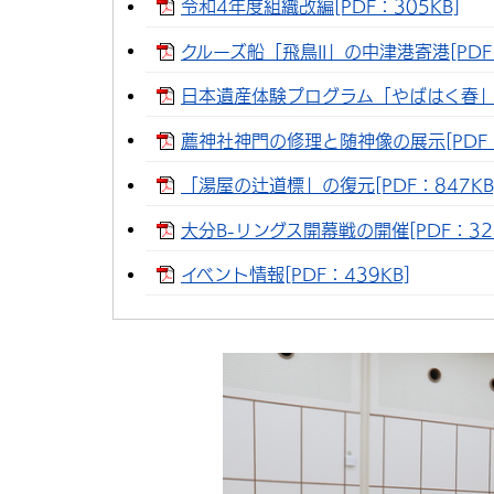
令和4年度組織改編[PDF：305KB]
クルーズ船「飛鳥II」の中津港寄港[PDF：
日本遺産体験プログラム「やばはく春」[P
薦神社神門の修理と随神像の展示[PDF：
「湯屋の辻道標」の復元[PDF：847KB
大分B-リングス開幕戦の開催[PDF：324
イベント情報[PDF：439KB]