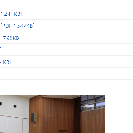
241KB]
DF：347KB]
798KB]
]
KB]