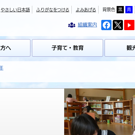
背景色
黒
青
やさしい日本語
ふりがなをつける
よみあげる
組織案内
の方へ
子育て・教育
観
年