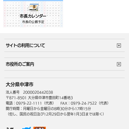
サイトの利用について
このサイトについて
個人情報の取扱い
市役所のご案内
ウェブアクセシビリティ
リンク・著作権
庁舎地図
組織案内
サイトマップ
大分県中津市
中津市へのアクセス
法人番号 2000020442038
〒871-8501 大分県中津市豊田町14番地3
電話：0979-22-1111（代表）
FAX：0979-24-7522（代表）
開庁時間：月曜日から金曜日の8時30分から17時15分
（但し、国民の祝日及び12月29日から翌年1月3日までは除く）