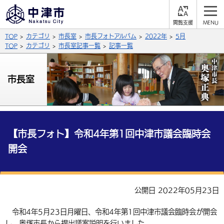
閲
M
覧
E
サイト内検索
文字の大きさ
TOP
カテゴリ
市長室
市長フォトアルバム
2022年
5月
支
N
援
U
TOP
カテゴリ
市長室記事一覧
記事一覧
拡大
標準
縮小
背景色
市長室
公式SNS
黒
青
白
Facebook
X (Twitter)
YouTube
やさしい日本語
総合メニュー
【市長フォト】令和4年第1回中津市議会臨時会
開会
ふりがなをつける
くらしの情報
届出・登録・証明
保険・年金
事業者の方へ
よみあげる
公開日 2022年05月23日
福祉・介護
健康・予防
入札・契約
産業・雇用
子育て・教育
言語を選択
令和4年5月23日月曜日、令和4年第1回中津市議会臨時会が開会
税金
住宅・インフラ
農林水産業
税金
施設情報
子どもを預ける
観光・移住
英語（English）
中国語（簡体字）
し、奥塚市長から提出議案説明を行いました。