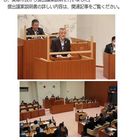
提出議案説明書の詳しい内容は、関連記事をご覧ください。
環境・衛生
生涯学習・スポーツ・人権
都市整備
手当・助成
健康・医療
観光なび
スポットを探す
市政情報
中国語（繁体字）
韓国語（한국어）
選挙
外国人の方向け情報
相談・支援・情報
計画・施策
遊ぶ・体験する
グルメ・食べる
中津市について
市役所の紹介
組織案内
買う・おみやげ
四季のイベント・祭り
地方創生・地域活性化
広報・広聴
移住・定住
行政・計画