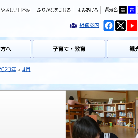
背景色
黒
青
やさしい日本語
ふりがなをつける
よみあげる
組織案内
の方へ
子育て・教育
観
2023年
4月