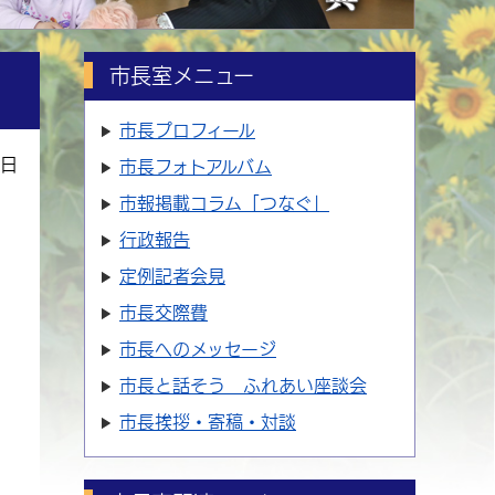
市長室メニュー
市長プロフィール
6日
市長フォトアルバム
市報掲載コラム「つなぐ」
行政報告
定例記者会見
市長交際費
市長へのメッセージ
市長と話そう ふれあい座談会
市長挨拶・寄稿・対談